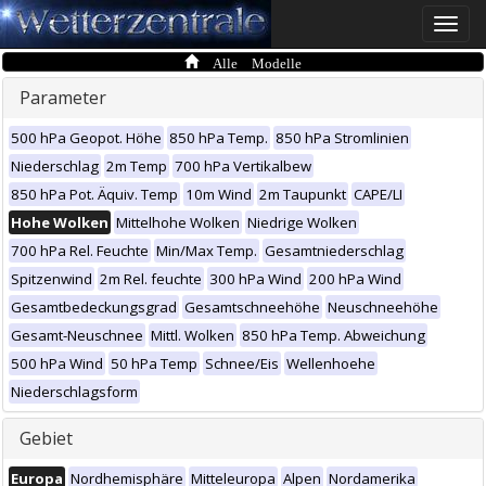
Toggle
naviga
Alle Modelle
Parameter
500 hPa Geopot. Höhe
850 hPa Temp.
850 hPa Stromlinien
Niederschlag
2m Temp
700 hPa Vertikalbew
850 hPa Pot. Äquiv. Temp
10m Wind
2m Taupunkt
CAPE/LI
Hohe Wolken
Mittelhohe Wolken
Niedrige Wolken
700 hPa Rel. Feuchte
Min/Max Temp.
Gesamtniederschlag
Spitzenwind
2m Rel. feuchte
300 hPa Wind
200 hPa Wind
Gesamtbedeckungsgrad
Gesamtschneehöhe
Neuschneehöhe
Gesamt-Neuschnee
Mittl. Wolken
850 hPa Temp. Abweichung
500 hPa Wind
50 hPa Temp
Schnee/Eis
Wellenhoehe
Niederschlagsform
Gebiet
Europa
Nordhemisphäre
Mitteleuropa
Alpen
Nordamerika