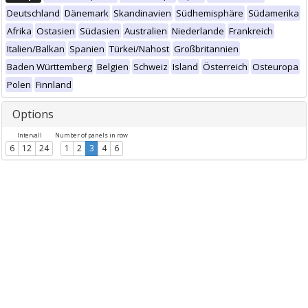
Deutschland
Dänemark
Skandinavien
Südhemisphäre
Südamerika
Afrika
Ostasien
Südasien
Australien
Niederlande
Frankreich
Italien/Balkan
Spanien
Türkei/Nahost
Großbritannien
Baden Württemberg
Belgien
Schweiz
Island
Österreich
Osteuropa
Polen
Finnland
Options
Intervall
Number of panels in row
6
12
24
1
2
3
4
6