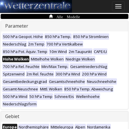
Toggle
naviga
Alle Modelle
Parameter
500 hPa Geopot. Höhe
850 hPa Temp.
850 hPa Stromlinien
Niederschlag
2m Temp
700 hPa Vertikalbew
850 hPa Pot. Äquiv. Temp
10m Wind
2m Taupunkt
CAPE/LI
Hohe Wolken
Mittelhohe Wolken
Niedrige Wolken
700 hPa Rel. Feuchte
Min/Max Temp.
Gesamtniederschlag
Spitzenwind
2m Rel. feuchte
300 hPa Wind
200 hPa Wind
Gesamtbedeckungsgrad
Gesamtschneehöhe
Neuschneehöhe
Gesamt-Neuschnee
Mittl. Wolken
850 hPa Temp. Abweichung
500 hPa Wind
50 hPa Temp
Schnee/Eis
Wellenhoehe
Niederschlagsform
Gebiet
Europa
Nordhemisphäre
Mitteleuropa
Alpen
Nordamerika