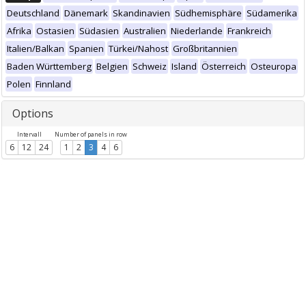
Deutschland
Dänemark
Skandinavien
Südhemisphäre
Südamerika
Afrika
Ostasien
Südasien
Australien
Niederlande
Frankreich
Italien/Balkan
Spanien
Türkei/Nahost
Großbritannien
Baden Württemberg
Belgien
Schweiz
Island
Österreich
Osteuropa
Polen
Finnland
Options
Intervall
Number of panels in row
6
12
24
1
2
3
4
6