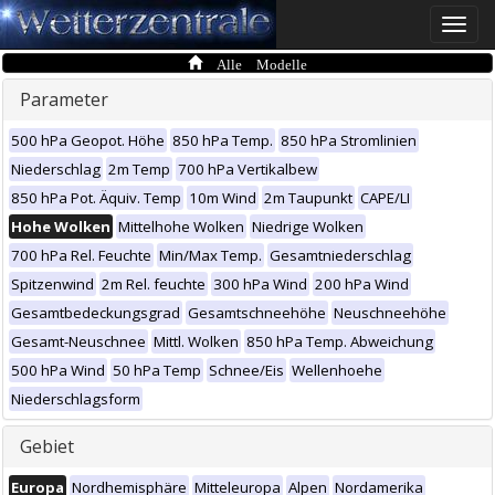
Toggle
naviga
Alle Modelle
Parameter
500 hPa Geopot. Höhe
850 hPa Temp.
850 hPa Stromlinien
Niederschlag
2m Temp
700 hPa Vertikalbew
850 hPa Pot. Äquiv. Temp
10m Wind
2m Taupunkt
CAPE/LI
Hohe Wolken
Mittelhohe Wolken
Niedrige Wolken
700 hPa Rel. Feuchte
Min/Max Temp.
Gesamtniederschlag
Spitzenwind
2m Rel. feuchte
300 hPa Wind
200 hPa Wind
Gesamtbedeckungsgrad
Gesamtschneehöhe
Neuschneehöhe
Gesamt-Neuschnee
Mittl. Wolken
850 hPa Temp. Abweichung
500 hPa Wind
50 hPa Temp
Schnee/Eis
Wellenhoehe
Niederschlagsform
Gebiet
Europa
Nordhemisphäre
Mitteleuropa
Alpen
Nordamerika