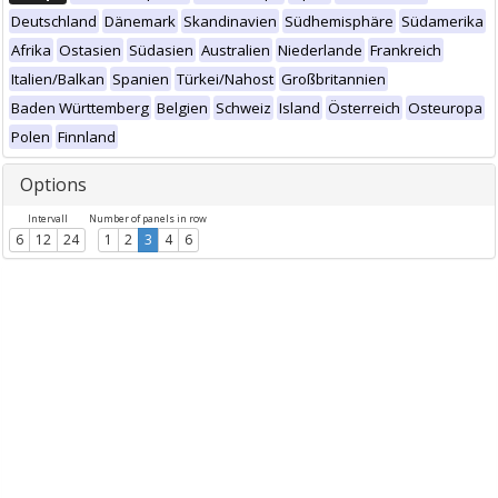
Deutschland
Dänemark
Skandinavien
Südhemisphäre
Südamerika
Afrika
Ostasien
Südasien
Australien
Niederlande
Frankreich
Italien/Balkan
Spanien
Türkei/Nahost
Großbritannien
Baden Württemberg
Belgien
Schweiz
Island
Österreich
Osteuropa
Polen
Finnland
Options
Intervall
Number of panels in row
6
12
24
1
2
3
4
6