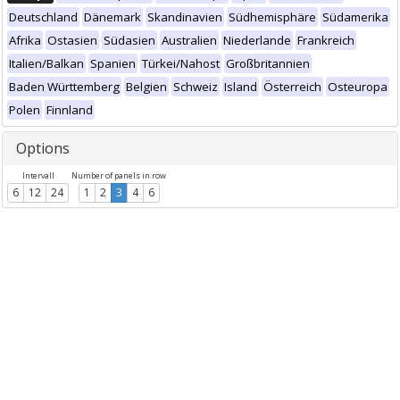
Deutschland
Dänemark
Skandinavien
Südhemisphäre
Südamerika
Afrika
Ostasien
Südasien
Australien
Niederlande
Frankreich
Italien/Balkan
Spanien
Türkei/Nahost
Großbritannien
Baden Württemberg
Belgien
Schweiz
Island
Österreich
Osteuropa
Polen
Finnland
Options
Intervall
Number of panels in row
6
12
24
1
2
3
4
6