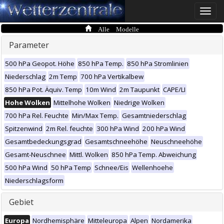
Toggle
naviga
Alle Modelle
Parameter
500 hPa Geopot. Höhe
850 hPa Temp.
850 hPa Stromlinien
Niederschlag
2m Temp
700 hPa Vertikalbew
850 hPa Pot. Äquiv. Temp
10m Wind
2m Taupunkt
CAPE/LI
Hohe Wolken
Mittelhohe Wolken
Niedrige Wolken
700 hPa Rel. Feuchte
Min/Max Temp.
Gesamtniederschlag
Spitzenwind
2m Rel. feuchte
300 hPa Wind
200 hPa Wind
Gesamtbedeckungsgrad
Gesamtschneehöhe
Neuschneehöhe
Gesamt-Neuschnee
Mittl. Wolken
850 hPa Temp. Abweichung
500 hPa Wind
50 hPa Temp
Schnee/Eis
Wellenhoehe
Niederschlagsform
Gebiet
Europa
Nordhemisphäre
Mitteleuropa
Alpen
Nordamerika