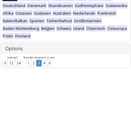
Deutschland
Dänemark
Skandinavien
Südhemisphäre
Südamerika
Afrika
Ostasien
Südasien
Australien
Niederlande
Frankreich
Italien/Balkan
Spanien
Türkei/Nahost
Großbritannien
Baden Württemberg
Belgien
Schweiz
Island
Österreich
Osteuropa
Polen
Finnland
Options
Intervall
Number of panels in row
6
12
24
1
2
3
4
6