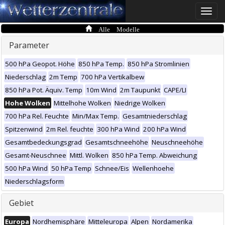
Toggle
naviga
Alle Modelle
Parameter
500 hPa Geopot. Höhe
850 hPa Temp.
850 hPa Stromlinien
Niederschlag
2m Temp
700 hPa Vertikalbew
850 hPa Pot. Äquiv. Temp
10m Wind
2m Taupunkt
CAPE/LI
Hohe Wolken
Mittelhohe Wolken
Niedrige Wolken
700 hPa Rel. Feuchte
Min/Max Temp.
Gesamtniederschlag
Spitzenwind
2m Rel. feuchte
300 hPa Wind
200 hPa Wind
Gesamtbedeckungsgrad
Gesamtschneehöhe
Neuschneehöhe
Gesamt-Neuschnee
Mittl. Wolken
850 hPa Temp. Abweichung
500 hPa Wind
50 hPa Temp
Schnee/Eis
Wellenhoehe
Niederschlagsform
Gebiet
Europa
Nordhemisphäre
Mitteleuropa
Alpen
Nordamerika