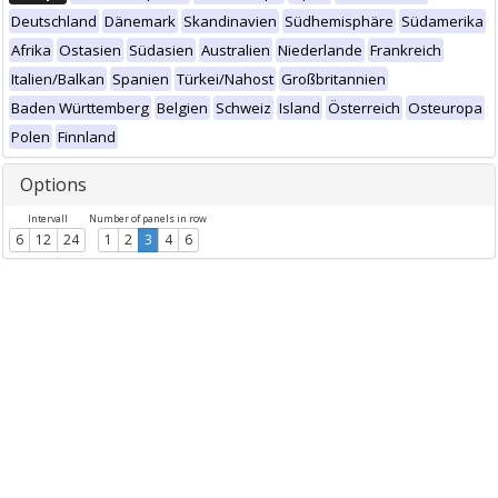
Deutschland
Dänemark
Skandinavien
Südhemisphäre
Südamerika
Afrika
Ostasien
Südasien
Australien
Niederlande
Frankreich
Italien/Balkan
Spanien
Türkei/Nahost
Großbritannien
Baden Württemberg
Belgien
Schweiz
Island
Österreich
Osteuropa
Polen
Finnland
Options
Intervall
Number of panels in row
6
12
24
1
2
3
4
6