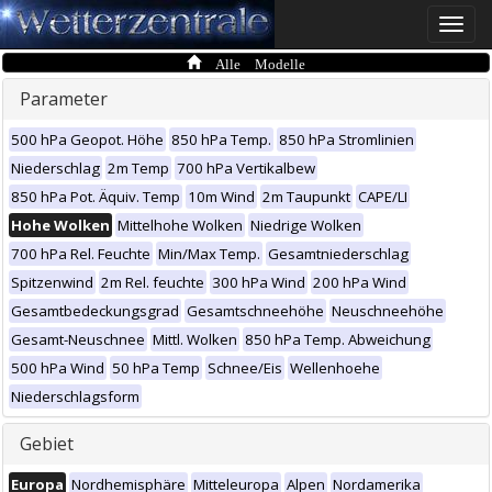
Toggle
naviga
Alle Modelle
Parameter
500 hPa Geopot. Höhe
850 hPa Temp.
850 hPa Stromlinien
Niederschlag
2m Temp
700 hPa Vertikalbew
850 hPa Pot. Äquiv. Temp
10m Wind
2m Taupunkt
CAPE/LI
Hohe Wolken
Mittelhohe Wolken
Niedrige Wolken
700 hPa Rel. Feuchte
Min/Max Temp.
Gesamtniederschlag
Spitzenwind
2m Rel. feuchte
300 hPa Wind
200 hPa Wind
Gesamtbedeckungsgrad
Gesamtschneehöhe
Neuschneehöhe
Gesamt-Neuschnee
Mittl. Wolken
850 hPa Temp. Abweichung
500 hPa Wind
50 hPa Temp
Schnee/Eis
Wellenhoehe
Niederschlagsform
Gebiet
Europa
Nordhemisphäre
Mitteleuropa
Alpen
Nordamerika