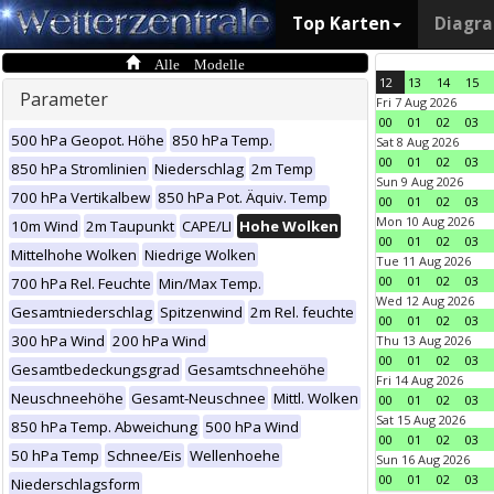
Top Karten
Diagr
Alle Modelle
12
13
14
15
Parameter
Fri 7 Aug 2026
00
01
02
03
500 hPa Geopot. Höhe
850 hPa Temp.
Sat 8 Aug 2026
00
01
02
03
850 hPa Stromlinien
Niederschlag
2m Temp
Sun 9 Aug 2026
700 hPa Vertikalbew
850 hPa Pot. Äquiv. Temp
00
01
02
03
Mon 10 Aug 2026
10m Wind
2m Taupunkt
CAPE/LI
Hohe Wolken
00
01
02
03
Mittelhohe Wolken
Niedrige Wolken
Tue 11 Aug 2026
00
01
02
03
700 hPa Rel. Feuchte
Min/Max Temp.
Wed 12 Aug 2026
Gesamtniederschlag
Spitzenwind
2m Rel. feuchte
00
01
02
03
300 hPa Wind
200 hPa Wind
Thu 13 Aug 2026
00
01
02
03
Gesamtbedeckungsgrad
Gesamtschneehöhe
Fri 14 Aug 2026
Neuschneehöhe
Gesamt-Neuschnee
Mittl. Wolken
00
01
02
03
Sat 15 Aug 2026
850 hPa Temp. Abweichung
500 hPa Wind
00
01
02
03
50 hPa Temp
Schnee/Eis
Wellenhoehe
Sun 16 Aug 2026
00
01
02
03
Niederschlagsform