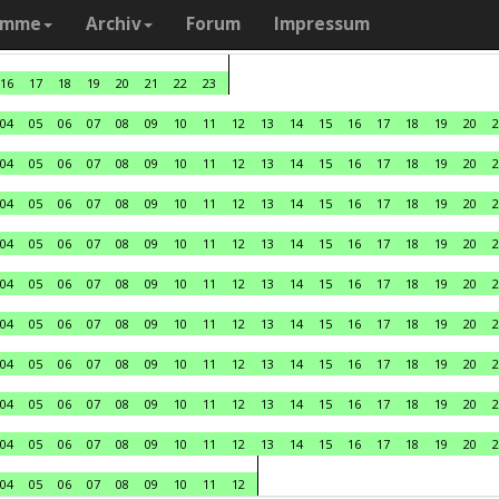
amme
Archiv
Forum
Impressum
16
17
18
19
20
21
22
23
04
05
06
07
08
09
10
11
12
13
14
15
16
17
18
19
20
2
04
05
06
07
08
09
10
11
12
13
14
15
16
17
18
19
20
2
04
05
06
07
08
09
10
11
12
13
14
15
16
17
18
19
20
2
04
05
06
07
08
09
10
11
12
13
14
15
16
17
18
19
20
2
04
05
06
07
08
09
10
11
12
13
14
15
16
17
18
19
20
2
04
05
06
07
08
09
10
11
12
13
14
15
16
17
18
19
20
2
04
05
06
07
08
09
10
11
12
13
14
15
16
17
18
19
20
2
04
05
06
07
08
09
10
11
12
13
14
15
16
17
18
19
20
2
04
05
06
07
08
09
10
11
12
13
14
15
16
17
18
19
20
2
04
05
06
07
08
09
10
11
12