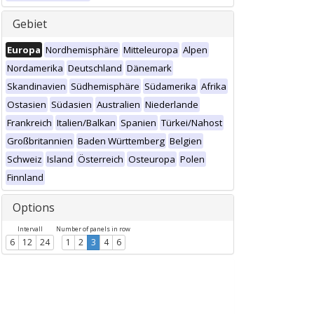
Gebiet
Europa
Nordhemisphäre
Mitteleuropa
Alpen
Nordamerika
Deutschland
Dänemark
Skandinavien
Südhemisphäre
Südamerika
Afrika
Ostasien
Südasien
Australien
Niederlande
Frankreich
Italien/Balkan
Spanien
Türkei/Nahost
Großbritannien
Baden Württemberg
Belgien
Schweiz
Island
Österreich
Osteuropa
Polen
Finnland
Options
Intervall
Number of panels in row
6
12
24
1
2
3
4
6