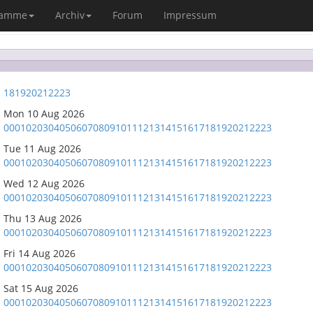
ramme
Archiv
Forum
Impressum
18
19
20
21
22
23
Mon 10 Aug 2026
00
01
02
03
04
05
06
07
08
09
10
11
12
13
14
15
16
17
18
19
20
21
22
23
Tue 11 Aug 2026
00
01
02
03
04
05
06
07
08
09
10
11
12
13
14
15
16
17
18
19
20
21
22
23
Wed 12 Aug 2026
00
01
02
03
04
05
06
07
08
09
10
11
12
13
14
15
16
17
18
19
20
21
22
23
Thu 13 Aug 2026
00
01
02
03
04
05
06
07
08
09
10
11
12
13
14
15
16
17
18
19
20
21
22
23
Fri 14 Aug 2026
00
01
02
03
04
05
06
07
08
09
10
11
12
13
14
15
16
17
18
19
20
21
22
23
Sat 15 Aug 2026
00
01
02
03
04
05
06
07
08
09
10
11
12
13
14
15
16
17
18
19
20
21
22
23