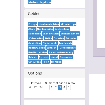
Niederschlagsform
Gebiet
Europa
Nordhemisphäre
Mitteleuropa
Alpen
Nordamerika
Deutschland
Dänemark
Skandinavien
Südhemisphäre
Südamerika
Afrika
Ostasien
Südasien
Australien
Niederlande
Frankreich
Italien/Balkan
Spanien
Türkei/Nahost
Großbritannien
Baden Württemberg
Belgien
Schweiz
Island
Österreich
Osteuropa
Polen
Finnland
Options
Intervall
Number of panels in row
6
12
24
1
2
3
4
6