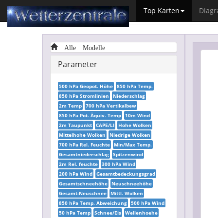
Top Karten
Diag
Alle Modelle
Parameter
500 hPa Geopot. Höhe
850 hPa Temp.
850 hPa Stromlinien
Niederschlag
2m Temp
700 hPa Vertikalbew
850 hPa Pot. Äquiv. Temp
10m Wind
2m Taupunkt
CAPE/LI
Hohe Wolken
Mittelhohe Wolken
Niedrige Wolken
700 hPa Rel. Feuchte
Min/Max Temp.
Gesamtniederschlag
Spitzenwind
2m Rel. feuchte
300 hPa Wind
200 hPa Wind
Gesamtbedeckungsgrad
Gesamtschneehöhe
Neuschneehöhe
Gesamt-Neuschnee
Mittl. Wolken
850 hPa Temp. Abweichung
500 hPa Wind
50 hPa Temp
Schnee/Eis
Wellenhoehe