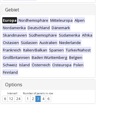
Gebiet
Europa
Nordhemisphäre
Mitteleuropa
Alpen
Nordamerika
Deutschland
Dänemark
Skandinavien
Südhemisphäre
Südamerika
Afrika
Ostasien
Südasien
Australien
Niederlande
Frankreich
Italien/Balkan
Spanien
Türkei/Nahost
Großbritannien
Baden Württemberg
Belgien
Schweiz
Island
Österreich
Osteuropa
Polen
Finnland
Options
Intervall
Number of panels in row
6
12
24
1
2
3
4
6