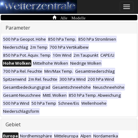
Toggle
naviga
Alle Modelle
Parameter
500 hPa Geopot. Höhe
850 hPa Temp.
850 hPa Stromlinien
Niederschlag
2m Temp
700 hPa Vertikalbew
850 hPa Pot. Äquiv. Temp
10m Wind
2m Taupunkt
CAPE/LI
Hohe Wolken
Mittelhohe Wolken
Niedrige Wolken
700 hPa Rel. Feuchte
Min/Max Temp.
Gesamtniederschlag
Spitzenwind
2m Rel. feuchte
300 hPa Wind
200 hPa Wind
Gesamtbedeckungsgrad
Gesamtschneehöhe
Neuschneehöhe
Gesamt-Neuschnee
Mittl. Wolken
850 hPa Temp. Abweichung
500 hPa Wind
50 hPa Temp
Schnee/Eis
Wellenhoehe
Niederschlagsform
Gebiet
Europa
Nordhemisphäre
Mitteleuropa
Alpen
Nordamerika