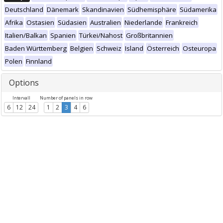
Deutschland
Dänemark
Skandinavien
Südhemisphäre
Südamerika
Afrika
Ostasien
Südasien
Australien
Niederlande
Frankreich
Italien/Balkan
Spanien
Türkei/Nahost
Großbritannien
Baden Württemberg
Belgien
Schweiz
Island
Österreich
Osteuropa
Polen
Finnland
Options
Intervall
Number of panels in row
6
12
24
1
2
3
4
6