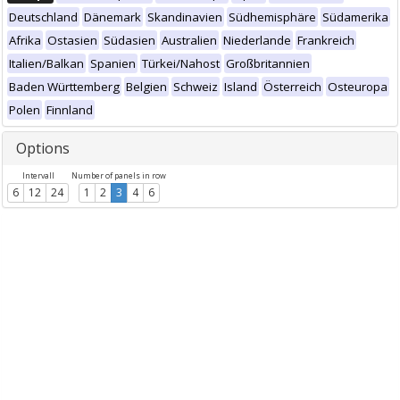
Deutschland
Dänemark
Skandinavien
Südhemisphäre
Südamerika
Afrika
Ostasien
Südasien
Australien
Niederlande
Frankreich
Italien/Balkan
Spanien
Türkei/Nahost
Großbritannien
Baden Württemberg
Belgien
Schweiz
Island
Österreich
Osteuropa
Polen
Finnland
Options
Intervall
Number of panels in row
6
12
24
1
2
3
4
6