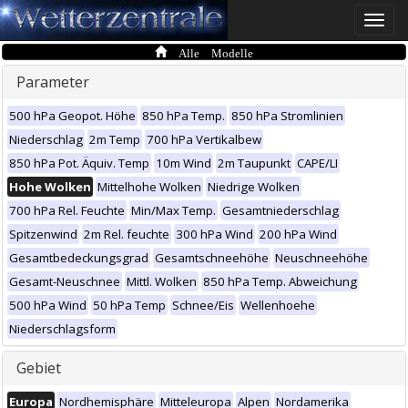
Toggle
naviga
Alle Modelle
Parameter
500 hPa Geopot. Höhe
850 hPa Temp.
850 hPa Stromlinien
Niederschlag
2m Temp
700 hPa Vertikalbew
850 hPa Pot. Äquiv. Temp
10m Wind
2m Taupunkt
CAPE/LI
Hohe Wolken
Mittelhohe Wolken
Niedrige Wolken
700 hPa Rel. Feuchte
Min/Max Temp.
Gesamtniederschlag
Spitzenwind
2m Rel. feuchte
300 hPa Wind
200 hPa Wind
Gesamtbedeckungsgrad
Gesamtschneehöhe
Neuschneehöhe
Gesamt-Neuschnee
Mittl. Wolken
850 hPa Temp. Abweichung
500 hPa Wind
50 hPa Temp
Schnee/Eis
Wellenhoehe
Niederschlagsform
Gebiet
Europa
Nordhemisphäre
Mitteleuropa
Alpen
Nordamerika