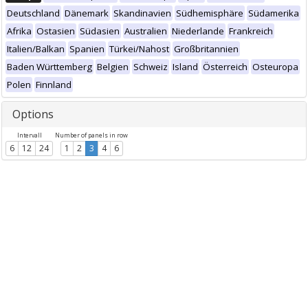
Deutschland
Dänemark
Skandinavien
Südhemisphäre
Südamerika
Afrika
Ostasien
Südasien
Australien
Niederlande
Frankreich
Italien/Balkan
Spanien
Türkei/Nahost
Großbritannien
Baden Württemberg
Belgien
Schweiz
Island
Österreich
Osteuropa
Polen
Finnland
Options
Intervall
Number of panels in row
6
12
24
1
2
3
4
6