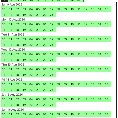
Sun 9 Aug 2026
00
01
02
03
04
05
06
07
08
09
10
11
12
13
14
15
16
17
18
19
20
21
22
23
Mon 10 Aug 2026
00
01
02
03
04
05
06
07
08
09
10
11
12
13
14
15
16
17
18
19
20
21
22
23
Tue 11 Aug 2026
00
01
02
03
04
05
06
07
08
09
10
11
12
13
14
15
16
17
18
19
20
21
22
23
Wed 12 Aug 2026
00
01
02
03
04
05
06
07
08
09
10
11
12
13
14
15
16
17
18
19
20
21
22
23
Thu 13 Aug 2026
00
01
02
03
04
05
06
07
08
09
10
11
12
13
14
15
16
17
18
19
20
21
22
23
Fri 14 Aug 2026
00
01
02
03
04
05
06
07
08
09
10
11
12
13
14
15
16
17
18
19
20
21
22
23
Sat 15 Aug 2026
00
01
02
03
04
05
06
07
08
09
10
11
12
13
14
15
16
17
18
19
20
21
22
23
Sun 16 Aug 2026
00
01
02
03
04
05
06
07
08
09
10
11
12
13
14
15