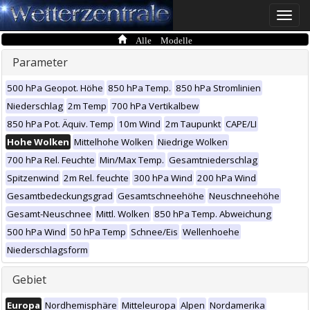
Toggle
naviga
Alle Modelle
Parameter
500 hPa Geopot. Höhe
850 hPa Temp.
850 hPa Stromlinien
Niederschlag
2m Temp
700 hPa Vertikalbew
850 hPa Pot. Äquiv. Temp
10m Wind
2m Taupunkt
CAPE/LI
Hohe Wolken
Mittelhohe Wolken
Niedrige Wolken
700 hPa Rel. Feuchte
Min/Max Temp.
Gesamtniederschlag
Spitzenwind
2m Rel. feuchte
300 hPa Wind
200 hPa Wind
Gesamtbedeckungsgrad
Gesamtschneehöhe
Neuschneehöhe
Gesamt-Neuschnee
Mittl. Wolken
850 hPa Temp. Abweichung
500 hPa Wind
50 hPa Temp
Schnee/Eis
Wellenhoehe
Niederschlagsform
Gebiet
Europa
Nordhemisphäre
Mitteleuropa
Alpen
Nordamerika