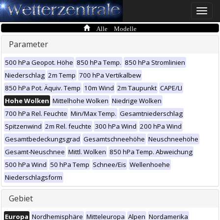
Toggle
naviga
Alle Modelle
Parameter
500 hPa Geopot. Höhe
850 hPa Temp.
850 hPa Stromlinien
Niederschlag
2m Temp
700 hPa Vertikalbew
850 hPa Pot. Äquiv. Temp
10m Wind
2m Taupunkt
CAPE/LI
Hohe Wolken
Mittelhohe Wolken
Niedrige Wolken
700 hPa Rel. Feuchte
Min/Max Temp.
Gesamtniederschlag
Spitzenwind
2m Rel. feuchte
300 hPa Wind
200 hPa Wind
Gesamtbedeckungsgrad
Gesamtschneehöhe
Neuschneehöhe
Gesamt-Neuschnee
Mittl. Wolken
850 hPa Temp. Abweichung
500 hPa Wind
50 hPa Temp
Schnee/Eis
Wellenhoehe
Niederschlagsform
Gebiet
Europa
Nordhemisphäre
Mitteleuropa
Alpen
Nordamerika