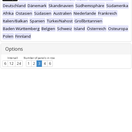
Deutschland
Dänemark
Skandinavien
Südhemisphäre
Südamerika
Afrika
Ostasien
Südasien
Australien
Niederlande
Frankreich
Italien/Balkan
Spanien
Türkei/Nahost
Großbritannien
Baden Württemberg
Belgien
Schweiz
Island
Österreich
Osteuropa
Polen
Finnland
Options
Intervall
Number of panels in row
6
12
24
1
2
3
4
6