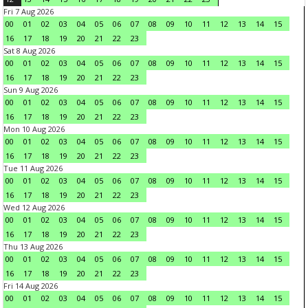
Fri 7 Aug 2026
00
01
02
03
04
05
06
07
08
09
10
11
12
13
14
15
16
17
18
19
20
21
22
23
Sat 8 Aug 2026
00
01
02
03
04
05
06
07
08
09
10
11
12
13
14
15
16
17
18
19
20
21
22
23
Sun 9 Aug 2026
00
01
02
03
04
05
06
07
08
09
10
11
12
13
14
15
16
17
18
19
20
21
22
23
Mon 10 Aug 2026
00
01
02
03
04
05
06
07
08
09
10
11
12
13
14
15
16
17
18
19
20
21
22
23
Tue 11 Aug 2026
00
01
02
03
04
05
06
07
08
09
10
11
12
13
14
15
16
17
18
19
20
21
22
23
Wed 12 Aug 2026
00
01
02
03
04
05
06
07
08
09
10
11
12
13
14
15
16
17
18
19
20
21
22
23
Thu 13 Aug 2026
00
01
02
03
04
05
06
07
08
09
10
11
12
13
14
15
16
17
18
19
20
21
22
23
Fri 14 Aug 2026
00
01
02
03
04
05
06
07
08
09
10
11
12
13
14
15