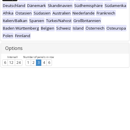
Deutschland
Dänemark
Skandinavien
Südhemisphäre
Südamerika
Afrika
Ostasien
Südasien
Australien
Niederlande
Frankreich
Italien/Balkan
Spanien
Türkei/Nahost
Großbritannien
Baden Württemberg
Belgien
Schweiz
Island
Österreich
Osteuropa
Polen
Finnland
Options
Intervall
Number of panels in row
6
12
24
1
2
3
4
6