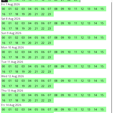
Fri 7 Aug 2026
00
01
02
03
04
05
06
07
08
09
10
11
12
13
14
15
16
17
18
19
20
21
22
23
Sat 8 Aug 2026
00
01
02
03
04
05
06
07
08
09
10
11
12
13
14
15
16
17
18
19
20
21
22
23
Sun 9 Aug 2026
00
01
02
03
04
05
06
07
08
09
10
11
12
13
14
15
16
17
18
19
20
21
22
23
Mon 10 Aug 2026
00
01
02
03
04
05
06
07
08
09
10
11
12
13
14
15
16
17
18
19
20
21
22
23
Tue 11 Aug 2026
00
01
02
03
04
05
06
07
08
09
10
11
12
13
14
15
16
17
18
19
20
21
22
23
Wed 12 Aug 2026
00
01
02
03
04
05
06
07
08
09
10
11
12
13
14
15
16
17
18
19
20
21
22
23
Thu 13 Aug 2026
00
01
02
03
04
05
06
07
08
09
10
11
12
13
14
15
16
17
18
19
20
21
22
23
Fri 14 Aug 2026
00
01
02
03
04
05
06
07
08
09
10
11
12
13
14
15