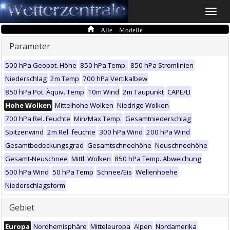
Toggle
naviga
Alle Modelle
Parameter
500 hPa Geopot. Höhe
850 hPa Temp.
850 hPa Stromlinien
Niederschlag
2m Temp
700 hPa Vertikalbew
850 hPa Pot. Äquiv. Temp
10m Wind
2m Taupunkt
CAPE/LI
Hohe Wolken
Mittelhohe Wolken
Niedrige Wolken
700 hPa Rel. Feuchte
Min/Max Temp.
Gesamtniederschlag
Spitzenwind
2m Rel. feuchte
300 hPa Wind
200 hPa Wind
Gesamtbedeckungsgrad
Gesamtschneehöhe
Neuschneehöhe
Gesamt-Neuschnee
Mittl. Wolken
850 hPa Temp. Abweichung
500 hPa Wind
50 hPa Temp
Schnee/Eis
Wellenhoehe
Niederschlagsform
Gebiet
Europa
Nordhemisphäre
Mitteleuropa
Alpen
Nordamerika