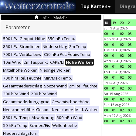
Top Karten
Diagr
Alle Modelle
18
19
20
21
Parameter
Sun 9 Aug 2026
00
01
02
03
500 hPa Geopot. Höhe
850 hPa Temp.
Mon 10 Aug 2026
00
01
02
03
850 hPa Stromlinien
Niederschlag
2m Temp
Tue 11 Aug 2026
700 hPa Vertikalbew
850 hPa Pot. Äquiv. Temp
00
01
02
03
Wed 12 Aug 2026
10m Wind
2m Taupunkt
CAPE/LI
Hohe Wolken
00
01
02
03
Mittelhohe Wolken
Niedrige Wolken
Thu 13 Aug 2026
00
01
02
03
700 hPa Rel. Feuchte
Min/Max Temp.
Fri 14 Aug 2026
Gesamtniederschlag
Spitzenwind
2m Rel. feuchte
00
01
02
03
300 hPa Wind
200 hPa Wind
Sat 15 Aug 2026
00
01
02
03
Gesamtbedeckungsgrad
Gesamtschneehöhe
Sun 16 Aug 2026
Neuschneehöhe
Gesamt-Neuschnee
Mittl. Wolken
00
01
02
03
Mon 17 Aug 2026
850 hPa Temp. Abweichung
500 hPa Wind
00
01
02
03
50 hPa Temp
Schnee/Eis
Wellenhoehe
Niederschlagsform