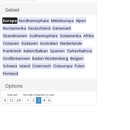
Gebiet
Europa
Nordhemisphäre
Mitteleuropa
Alpen
Nordamerika
Deutschland
Dänemark
Skandinavien
Südhemisphäre
Südamerika
Afrika
Ostasien
Südasien
Australien
Niederlande
Frankreich
Italien/Balkan
Spanien
Türkei/Nahost
Großbritannien
Baden Württemberg
Belgien
Schweiz
Island
Österreich
Osteuropa
Polen
Finnland
Options
Intervall
Number of panels in row
6
12
24
1
2
3
4
6