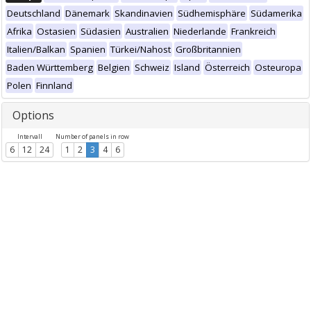
Deutschland
Dänemark
Skandinavien
Südhemisphäre
Südamerika
Afrika
Ostasien
Südasien
Australien
Niederlande
Frankreich
Italien/Balkan
Spanien
Türkei/Nahost
Großbritannien
Baden Württemberg
Belgien
Schweiz
Island
Österreich
Osteuropa
Polen
Finnland
Options
Intervall
Number of panels in row
6
12
24
1
2
3
4
6