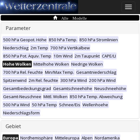
Toggle
naviga
Alle Modelle
Parameter
500 hPa Geopot. Höhe
850 hPa Temp.
850 hPa Stromlinien
Niederschlag
2m Temp
700 hPa Vertikalbew
850 hPa Pot. Äquiv. Temp
10m Wind
2m Taupunkt
CAPE/LI
Hohe Wolken
Mittelhohe Wolken
Niedrige Wolken
700 hPa Rel. Feuchte
Min/Max Temp.
Gesamtniederschlag
Spitzenwind
2m Rel. feuchte
300 hPa Wind
200 hPa Wind
Gesamtbedeckungsgrad
Gesamtschneehöhe
Neuschneehöhe
Gesamt-Neuschnee
Mittl. Wolken
850 hPa Temp. Abweichung
500 hPa Wind
50 hPa Temp
Schnee/Eis
Wellenhoehe
Niederschlagsform
Gebiet
Europa
Nordhemisphäre
Mitteleuropa
Alpen
Nordamerika