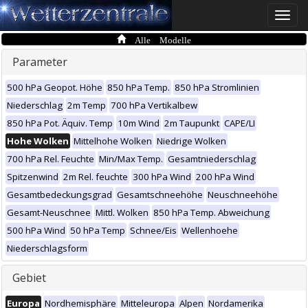
Toggle
naviga
Alle Modelle
Parameter
500 hPa Geopot. Höhe
850 hPa Temp.
850 hPa Stromlinien
Niederschlag
2m Temp
700 hPa Vertikalbew
850 hPa Pot. Äquiv. Temp
10m Wind
2m Taupunkt
CAPE/LI
Hohe Wolken
Mittelhohe Wolken
Niedrige Wolken
700 hPa Rel. Feuchte
Min/Max Temp.
Gesamtniederschlag
Spitzenwind
2m Rel. feuchte
300 hPa Wind
200 hPa Wind
Gesamtbedeckungsgrad
Gesamtschneehöhe
Neuschneehöhe
Gesamt-Neuschnee
Mittl. Wolken
850 hPa Temp. Abweichung
500 hPa Wind
50 hPa Temp
Schnee/Eis
Wellenhoehe
Niederschlagsform
Gebiet
Europa
Nordhemisphäre
Mitteleuropa
Alpen
Nordamerika