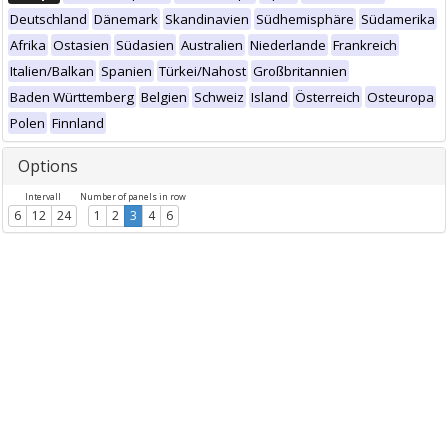
Deutschland
Dänemark
Skandinavien
Südhemisphäre
Südamerika
Afrika
Ostasien
Südasien
Australien
Niederlande
Frankreich
Italien/Balkan
Spanien
Türkei/Nahost
Großbritannien
Baden Württemberg
Belgien
Schweiz
Island
Österreich
Osteuropa
Polen
Finnland
Options
Intervall
Number of panels in row
6
12
24
1
2
3
4
6