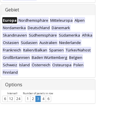
Gebiet
Europa
Nordhemisphäre
Mitteleuropa
Alpen
Nordamerika
Deutschland
Dänemark
Skandinavien
Südhemisphäre
Südamerika
Afrika
Ostasien
Südasien
Australien
Niederlande
Frankreich
Italien/Balkan
Spanien
Türkei/Nahost
Großbritannien
Baden Württemberg
Belgien
Schweiz
Island
Österreich
Osteuropa
Polen
Finnland
Options
Intervall
Number of panels in row
6
12
24
1
2
3
4
6