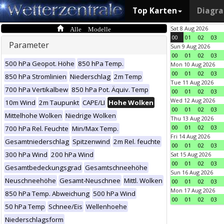
Top Karten
Diagr
Alle Modelle
Sat 8 Aug 2026
00
01
02
03
Parameter
Sun 9 Aug 2026
00
01
02
03
500 hPa Geopot. Höhe
850 hPa Temp.
Mon 10 Aug 2026
00
01
02
03
850 hPa Stromlinien
Niederschlag
2m Temp
Tue 11 Aug 2026
700 hPa Vertikalbew
850 hPa Pot. Äquiv. Temp
00
01
02
03
Wed 12 Aug 2026
10m Wind
2m Taupunkt
CAPE/LI
Hohe Wolken
00
01
02
03
Mittelhohe Wolken
Niedrige Wolken
Thu 13 Aug 2026
00
01
02
03
700 hPa Rel. Feuchte
Min/Max Temp.
Fri 14 Aug 2026
Gesamtniederschlag
Spitzenwind
2m Rel. feuchte
00
01
02
03
300 hPa Wind
200 hPa Wind
Sat 15 Aug 2026
00
01
02
03
Gesamtbedeckungsgrad
Gesamtschneehöhe
Sun 16 Aug 2026
Neuschneehöhe
Gesamt-Neuschnee
Mittl. Wolken
00
01
02
03
Mon 17 Aug 2026
850 hPa Temp. Abweichung
500 hPa Wind
00
01
02
03
50 hPa Temp
Schnee/Eis
Wellenhoehe
Niederschlagsform