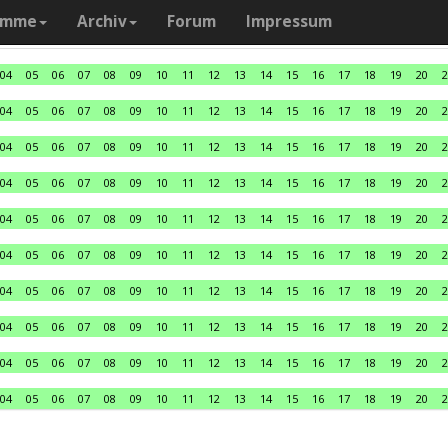
amme
Archiv
Forum
Impressum
04
05
06
07
08
09
10
11
12
13
14
15
16
17
18
19
20
2
04
05
06
07
08
09
10
11
12
13
14
15
16
17
18
19
20
2
04
05
06
07
08
09
10
11
12
13
14
15
16
17
18
19
20
2
04
05
06
07
08
09
10
11
12
13
14
15
16
17
18
19
20
2
04
05
06
07
08
09
10
11
12
13
14
15
16
17
18
19
20
2
04
05
06
07
08
09
10
11
12
13
14
15
16
17
18
19
20
2
04
05
06
07
08
09
10
11
12
13
14
15
16
17
18
19
20
2
04
05
06
07
08
09
10
11
12
13
14
15
16
17
18
19
20
2
04
05
06
07
08
09
10
11
12
13
14
15
16
17
18
19
20
2
04
05
06
07
08
09
10
11
12
13
14
15
16
17
18
19
20
2