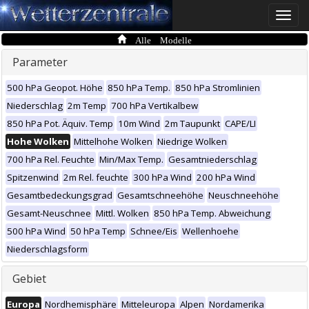
Toggle
naviga
Alle Modelle
Parameter
500 hPa Geopot. Höhe
850 hPa Temp.
850 hPa Stromlinien
Niederschlag
2m Temp
700 hPa Vertikalbew
850 hPa Pot. Äquiv. Temp
10m Wind
2m Taupunkt
CAPE/LI
Hohe Wolken
Mittelhohe Wolken
Niedrige Wolken
700 hPa Rel. Feuchte
Min/Max Temp.
Gesamtniederschlag
Spitzenwind
2m Rel. feuchte
300 hPa Wind
200 hPa Wind
Gesamtbedeckungsgrad
Gesamtschneehöhe
Neuschneehöhe
Gesamt-Neuschnee
Mittl. Wolken
850 hPa Temp. Abweichung
500 hPa Wind
50 hPa Temp
Schnee/Eis
Wellenhoehe
Niederschlagsform
Gebiet
Europa
Nordhemisphäre
Mitteleuropa
Alpen
Nordamerika