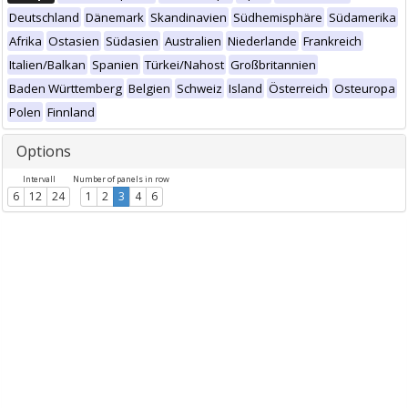
Deutschland
Dänemark
Skandinavien
Südhemisphäre
Südamerika
Afrika
Ostasien
Südasien
Australien
Niederlande
Frankreich
Italien/Balkan
Spanien
Türkei/Nahost
Großbritannien
Baden Württemberg
Belgien
Schweiz
Island
Österreich
Osteuropa
Polen
Finnland
Options
Intervall
Number of panels in row
6
12
24
1
2
3
4
6