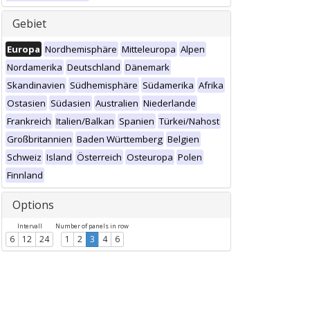
Gebiet
Europa
Nordhemisphäre
Mitteleuropa
Alpen
Nordamerika
Deutschland
Dänemark
Skandinavien
Südhemisphäre
Südamerika
Afrika
Ostasien
Südasien
Australien
Niederlande
Frankreich
Italien/Balkan
Spanien
Türkei/Nahost
Großbritannien
Baden Württemberg
Belgien
Schweiz
Island
Österreich
Osteuropa
Polen
Finnland
Options
Intervall
Number of panels in row
6
12
24
1
2
3
4
6