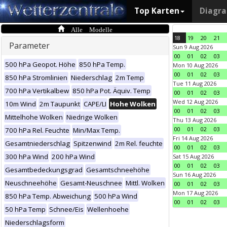
Top Karten
Diagr
Alle Modelle
18
19
20
21
Parameter
Sun 9 Aug 2026
00
01
02
03
500 hPa Geopot. Höhe
850 hPa Temp.
Mon 10 Aug 2026
00
01
02
03
850 hPa Stromlinien
Niederschlag
2m Temp
Tue 11 Aug 2026
700 hPa Vertikalbew
850 hPa Pot. Äquiv. Temp
00
01
02
03
Wed 12 Aug 2026
10m Wind
2m Taupunkt
CAPE/LI
Hohe Wolken
00
01
02
03
Mittelhohe Wolken
Niedrige Wolken
Thu 13 Aug 2026
00
01
02
03
700 hPa Rel. Feuchte
Min/Max Temp.
Fri 14 Aug 2026
Gesamtniederschlag
Spitzenwind
2m Rel. feuchte
00
01
02
03
300 hPa Wind
200 hPa Wind
Sat 15 Aug 2026
00
01
02
03
Gesamtbedeckungsgrad
Gesamtschneehöhe
Sun 16 Aug 2026
Neuschneehöhe
Gesamt-Neuschnee
Mittl. Wolken
00
01
02
03
Mon 17 Aug 2026
850 hPa Temp. Abweichung
500 hPa Wind
00
01
02
03
50 hPa Temp
Schnee/Eis
Wellenhoehe
Niederschlagsform