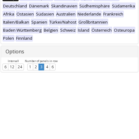
Deutschland
Dänemark
Skandinavien
Südhemisphäre
Südamerika
Afrika
Ostasien
Südasien
Australien
Niederlande
Frankreich
Italien/Balkan
Spanien
Türkei/Nahost
Großbritannien
Baden Württemberg
Belgien
Schweiz
Island
Österreich
Osteuropa
Polen
Finnland
Options
Intervall
Number of panels in row
6
12
24
1
2
3
4
6