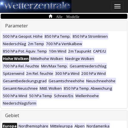
Toggle
naviga
Alle Modelle
Parameter
500 hPa Geopot. Höhe
850 hPa Temp.
850 hPa Stromlinien
Niederschlag
2m Temp
700 hPa Vertikalbew
850 hPa Pot. Äquiv. Temp
10m Wind
2m Taupunkt
CAPE/LI
Hohe Wolken
Mittelhohe Wolken
Niedrige Wolken
700 hPa Rel. Feuchte
Min/Max Temp.
Gesamtniederschlag
Spitzenwind
2m Rel. feuchte
300 hPa Wind
200 hPa Wind
Gesamtbedeckungsgrad
Gesamtschneehöhe
Neuschneehöhe
Gesamt-Neuschnee
Mittl. Wolken
850 hPa Temp. Abweichung
500 hPa Wind
50 hPa Temp
Schnee/Eis
Wellenhoehe
Niederschlagsform
Gebiet
Europa
Nordhemisphäre
Mitteleuropa
Alpen
Nordamerika