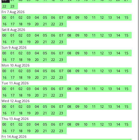
22
23
Fri 7 Aug 2026
00
01
02
03
04
05
06
07
08
09
10
11
12
13
14
15
16
17
18
19
20
21
22
23
Sat 8 Aug 2026
00
01
02
03
04
05
06
07
08
09
10
11
12
13
14
15
16
17
18
19
20
21
22
23
Sun 9 Aug 2026
00
01
02
03
04
05
06
07
08
09
10
11
12
13
14
15
16
17
18
19
20
21
22
23
Mon 10 Aug 2026
00
01
02
03
04
05
06
07
08
09
10
11
12
13
14
15
16
17
18
19
20
21
22
23
Tue 11 Aug 2026
00
01
02
03
04
05
06
07
08
09
10
11
12
13
14
15
16
17
18
19
20
21
22
23
Wed 12 Aug 2026
00
01
02
03
04
05
06
07
08
09
10
11
12
13
14
15
16
17
18
19
20
21
22
23
Thu 13 Aug 2026
00
01
02
03
04
05
06
07
08
09
10
11
12
13
14
15
16
17
18
19
20
21
22
23
Fri 14 Aug 2026