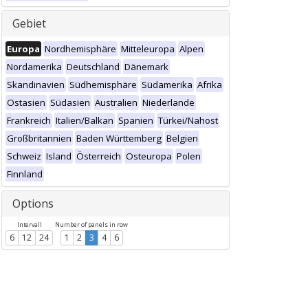
Gebiet
Europa
Nordhemisphäre
Mitteleuropa
Alpen
Nordamerika
Deutschland
Dänemark
Skandinavien
Südhemisphäre
Südamerika
Afrika
Ostasien
Südasien
Australien
Niederlande
Frankreich
Italien/Balkan
Spanien
Türkei/Nahost
Großbritannien
Baden Württemberg
Belgien
Schweiz
Island
Österreich
Osteuropa
Polen
Finnland
Options
Intervall
Number of panels in row
6
12
24
1
2
3
4
6