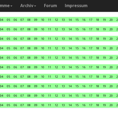
amme
Archiv
Forum
Impressum
04
05
06
07
08
09
10
11
12
13
14
15
16
17
18
19
20
2
04
05
06
07
08
09
10
11
12
13
14
15
16
17
18
19
20
2
04
05
06
07
08
09
10
11
12
13
14
15
16
17
18
19
20
2
04
05
06
07
08
09
10
11
12
13
14
15
16
17
18
19
20
2
04
05
06
07
08
09
10
11
12
13
14
15
16
17
18
19
20
2
04
05
06
07
08
09
10
11
12
13
14
15
16
17
18
19
20
2
04
05
06
07
08
09
10
11
12
13
14
15
16
17
18
19
20
2
04
05
06
07
08
09
10
11
12
13
14
15
16
17
18
19
20
2
04
05
06
07
08
09
10
11
12
13
14
15
16
17
18
19
20
2
04
05
06
07
08
09
10
11
12
13
14
15
16
17
18
19
20
2