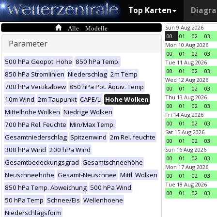
Top Karten
Diagr
Alle Modelle
Sun 9 Aug 2026
00
01
02
03
Parameter
Mon 10 Aug 2026
00
01
02
03
500 hPa Geopot. Höhe
850 hPa Temp.
Tue 11 Aug 2026
00
01
02
03
850 hPa Stromlinien
Niederschlag
2m Temp
Wed 12 Aug 2026
700 hPa Vertikalbew
850 hPa Pot. Äquiv. Temp
00
01
02
03
Thu 13 Aug 2026
10m Wind
2m Taupunkt
CAPE/LI
Hohe Wolken
00
01
02
03
Mittelhohe Wolken
Niedrige Wolken
Fri 14 Aug 2026
00
01
02
03
700 hPa Rel. Feuchte
Min/Max Temp.
Sat 15 Aug 2026
Gesamtniederschlag
Spitzenwind
2m Rel. feuchte
00
01
02
03
300 hPa Wind
200 hPa Wind
Sun 16 Aug 2026
00
01
02
03
Gesamtbedeckungsgrad
Gesamtschneehöhe
Mon 17 Aug 2026
Neuschneehöhe
Gesamt-Neuschnee
Mittl. Wolken
00
01
02
03
Tue 18 Aug 2026
850 hPa Temp. Abweichung
500 hPa Wind
00
01
02
03
50 hPa Temp
Schnee/Eis
Wellenhoehe
Niederschlagsform