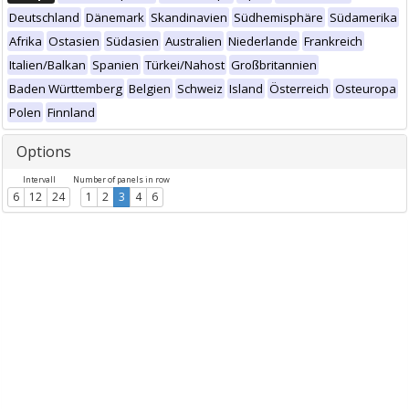
Deutschland
Dänemark
Skandinavien
Südhemisphäre
Südamerika
Afrika
Ostasien
Südasien
Australien
Niederlande
Frankreich
Italien/Balkan
Spanien
Türkei/Nahost
Großbritannien
Baden Württemberg
Belgien
Schweiz
Island
Österreich
Osteuropa
Polen
Finnland
Options
Intervall
Number of panels in row
6
12
24
1
2
3
4
6