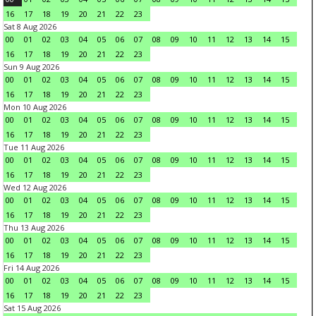
16
17
18
19
20
21
22
23
Sat 8 Aug 2026
00
01
02
03
04
05
06
07
08
09
10
11
12
13
14
15
16
17
18
19
20
21
22
23
Sun 9 Aug 2026
00
01
02
03
04
05
06
07
08
09
10
11
12
13
14
15
16
17
18
19
20
21
22
23
Mon 10 Aug 2026
00
01
02
03
04
05
06
07
08
09
10
11
12
13
14
15
16
17
18
19
20
21
22
23
Tue 11 Aug 2026
00
01
02
03
04
05
06
07
08
09
10
11
12
13
14
15
16
17
18
19
20
21
22
23
Wed 12 Aug 2026
00
01
02
03
04
05
06
07
08
09
10
11
12
13
14
15
16
17
18
19
20
21
22
23
Thu 13 Aug 2026
00
01
02
03
04
05
06
07
08
09
10
11
12
13
14
15
16
17
18
19
20
21
22
23
Fri 14 Aug 2026
00
01
02
03
04
05
06
07
08
09
10
11
12
13
14
15
16
17
18
19
20
21
22
23
Sat 15 Aug 2026