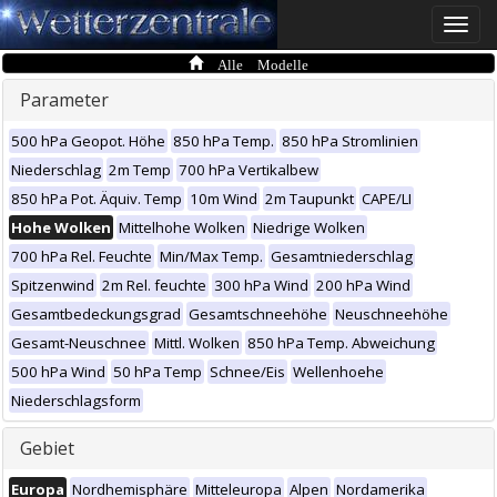
Toggle
naviga
Alle Modelle
Parameter
500 hPa Geopot. Höhe
850 hPa Temp.
850 hPa Stromlinien
Niederschlag
2m Temp
700 hPa Vertikalbew
850 hPa Pot. Äquiv. Temp
10m Wind
2m Taupunkt
CAPE/LI
Hohe Wolken
Mittelhohe Wolken
Niedrige Wolken
700 hPa Rel. Feuchte
Min/Max Temp.
Gesamtniederschlag
Spitzenwind
2m Rel. feuchte
300 hPa Wind
200 hPa Wind
Gesamtbedeckungsgrad
Gesamtschneehöhe
Neuschneehöhe
Gesamt-Neuschnee
Mittl. Wolken
850 hPa Temp. Abweichung
500 hPa Wind
50 hPa Temp
Schnee/Eis
Wellenhoehe
Niederschlagsform
Gebiet
Europa
Nordhemisphäre
Mitteleuropa
Alpen
Nordamerika