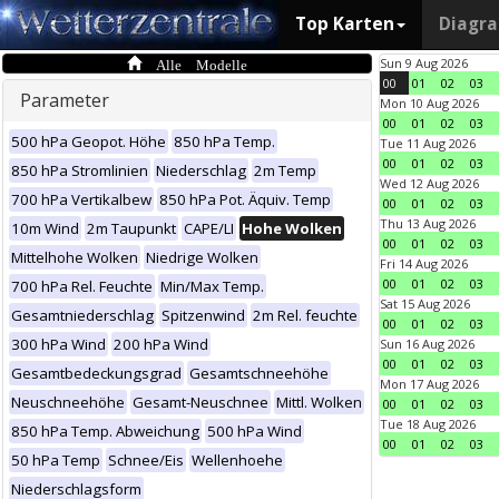
Top Karten
Diagr
Alle Modelle
Sun 9 Aug 2026
00
01
02
03
Parameter
Mon 10 Aug 2026
00
01
02
03
500 hPa Geopot. Höhe
850 hPa Temp.
Tue 11 Aug 2026
00
01
02
03
850 hPa Stromlinien
Niederschlag
2m Temp
Wed 12 Aug 2026
700 hPa Vertikalbew
850 hPa Pot. Äquiv. Temp
00
01
02
03
Thu 13 Aug 2026
10m Wind
2m Taupunkt
CAPE/LI
Hohe Wolken
00
01
02
03
Mittelhohe Wolken
Niedrige Wolken
Fri 14 Aug 2026
00
01
02
03
700 hPa Rel. Feuchte
Min/Max Temp.
Sat 15 Aug 2026
Gesamtniederschlag
Spitzenwind
2m Rel. feuchte
00
01
02
03
300 hPa Wind
200 hPa Wind
Sun 16 Aug 2026
00
01
02
03
Gesamtbedeckungsgrad
Gesamtschneehöhe
Mon 17 Aug 2026
Neuschneehöhe
Gesamt-Neuschnee
Mittl. Wolken
00
01
02
03
Tue 18 Aug 2026
850 hPa Temp. Abweichung
500 hPa Wind
00
01
02
03
50 hPa Temp
Schnee/Eis
Wellenhoehe
Niederschlagsform