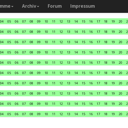
amme
Archiv
Forum
Impressum
04
05
06
07
08
09
10
11
12
13
14
15
16
17
18
19
20
2
04
05
06
07
08
09
10
11
12
13
14
15
16
17
18
19
20
2
04
05
06
07
08
09
10
11
12
13
14
15
16
17
18
19
20
2
04
05
06
07
08
09
10
11
12
13
14
15
16
17
18
19
20
2
04
05
06
07
08
09
10
11
12
13
14
15
16
17
18
19
20
2
04
05
06
07
08
09
10
11
12
13
14
15
16
17
18
19
20
2
04
05
06
07
08
09
10
11
12
13
14
15
16
17
18
19
20
2
04
05
06
07
08
09
10
11
12
13
14
15
16
17
18
19
20
2
04
05
06
07
08
09
10
11
12
13
14
15
16
17
18
19
20
2
04
05
06
07
08
09
10
11
12
13
14
15
16
17
18
19
20
2