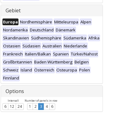
Gebiet
Europa
Nordhemisphäre
Mitteleuropa
Alpen
Nordamerika
Deutschland
Dänemark
Skandinavien
Südhemisphäre
Südamerika
Afrika
Ostasien
Südasien
Australien
Niederlande
Frankreich
Italien/Balkan
Spanien
Türkei/Nahost
Großbritannien
Baden Württemberg
Belgien
Schweiz
Island
Österreich
Osteuropa
Polen
Finnland
Options
Intervall
Number of panels in row
6
12
24
1
2
3
4
6