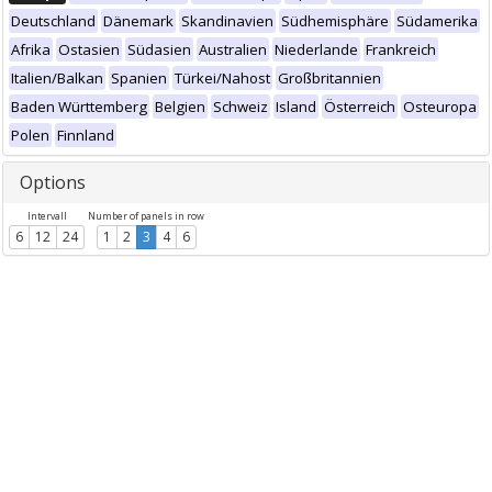
Deutschland
Dänemark
Skandinavien
Südhemisphäre
Südamerika
Afrika
Ostasien
Südasien
Australien
Niederlande
Frankreich
Italien/Balkan
Spanien
Türkei/Nahost
Großbritannien
Baden Württemberg
Belgien
Schweiz
Island
Österreich
Osteuropa
Polen
Finnland
Options
Intervall
Number of panels in row
6
12
24
1
2
3
4
6