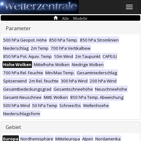
Toggle
naviga
Alle Modelle
Parameter
500 hPa Geopot. Höhe
850 hPa Temp.
850 hPa Stromlinien
Niederschlag
2m Temp
700 hPa Vertikalbew
850 hPa Pot. Äquiv. Temp
10m Wind
2m Taupunkt
CAPE/LI
Hohe Wolken
Mittelhohe Wolken
Niedrige Wolken
700 hPa Rel. Feuchte
Min/Max Temp.
Gesamtniederschlag
Spitzenwind
2m Rel. feuchte
300 hPa Wind
200 hPa Wind
Gesamtbedeckungsgrad
Gesamtschneehöhe
Neuschneehöhe
Gesamt-Neuschnee
Mittl. Wolken
850 hPa Temp. Abweichung
500 hPa Wind
50 hPa Temp
Schnee/Eis
Wellenhoehe
Niederschlagsform
Gebiet
Europa
Nordhemisphäre
Mitteleuropa
Alpen
Nordamerika