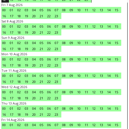
Fri 7 Aug 2026
00
01
02
03
04
05
06
07
08
09
10
11
12
13
14
15
16
17
18
19
20
21
22
23
Sat 8 Aug 2026
00
01
02
03
04
05
06
07
08
09
10
11
12
13
14
15
16
17
18
19
20
21
22
23
Sun 9 Aug 2026
00
01
02
03
04
05
06
07
08
09
10
11
12
13
14
15
16
17
18
19
20
21
22
23
Mon 10 Aug 2026
00
01
02
03
04
05
06
07
08
09
10
11
12
13
14
15
16
17
18
19
20
21
22
23
Tue 11 Aug 2026
00
01
02
03
04
05
06
07
08
09
10
11
12
13
14
15
16
17
18
19
20
21
22
23
Wed 12 Aug 2026
00
01
02
03
04
05
06
07
08
09
10
11
12
13
14
15
16
17
18
19
20
21
22
23
Thu 13 Aug 2026
00
01
02
03
04
05
06
07
08
09
10
11
12
13
14
15
16
17
18
19
20
21
22
23
Fri 14 Aug 2026
00
01
02
03
04
05
06
07
08
09
10
11
12
13
14
15