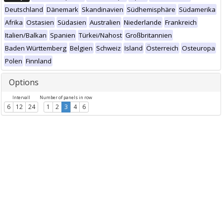
Deutschland
Dänemark
Skandinavien
Südhemisphäre
Südamerika
Afrika
Ostasien
Südasien
Australien
Niederlande
Frankreich
Italien/Balkan
Spanien
Türkei/Nahost
Großbritannien
Baden Württemberg
Belgien
Schweiz
Island
Österreich
Osteuropa
Polen
Finnland
Options
Intervall
Number of panels in row
6
12
24
1
2
3
4
6