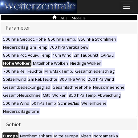
Toggle
naviga
Alle Modelle
Parameter
500 hPa Geopot. Höhe
850 hPa Temp.
850 hPa Stromlinien
Niederschlag
2m Temp
700 hPa Vertikalbew
850 hPa Pot. Äquiv. Temp
10m Wind
2m Taupunkt
CAPE/LI
Hohe Wolken
Mittelhohe Wolken
Niedrige Wolken
700 hPa Rel. Feuchte
Min/Max Temp.
Gesamtniederschlag
Spitzenwind
2m Rel. feuchte
300 hPa Wind
200 hPa Wind
Gesamtbedeckungsgrad
Gesamtschneehöhe
Neuschneehöhe
Gesamt-Neuschnee
Mittl. Wolken
850 hPa Temp. Abweichung
500 hPa Wind
50 hPa Temp
Schnee/Eis
Wellenhoehe
Niederschlagsform
Gebiet
Europa
Nordhemisphäre
Mitteleuropa
Alpen
Nordamerika