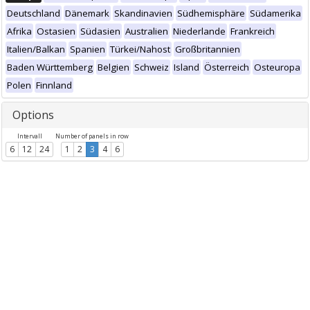
Deutschland
Dänemark
Skandinavien
Südhemisphäre
Südamerika
Afrika
Ostasien
Südasien
Australien
Niederlande
Frankreich
Italien/Balkan
Spanien
Türkei/Nahost
Großbritannien
Baden Württemberg
Belgien
Schweiz
Island
Österreich
Osteuropa
Polen
Finnland
Options
Intervall
Number of panels in row
6
12
24
1
2
3
4
6