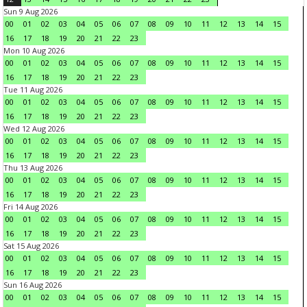
Sun 9 Aug 2026
00
01
02
03
04
05
06
07
08
09
10
11
12
13
14
15
16
17
18
19
20
21
22
23
Mon 10 Aug 2026
00
01
02
03
04
05
06
07
08
09
10
11
12
13
14
15
16
17
18
19
20
21
22
23
Tue 11 Aug 2026
00
01
02
03
04
05
06
07
08
09
10
11
12
13
14
15
16
17
18
19
20
21
22
23
Wed 12 Aug 2026
00
01
02
03
04
05
06
07
08
09
10
11
12
13
14
15
16
17
18
19
20
21
22
23
Thu 13 Aug 2026
00
01
02
03
04
05
06
07
08
09
10
11
12
13
14
15
16
17
18
19
20
21
22
23
Fri 14 Aug 2026
00
01
02
03
04
05
06
07
08
09
10
11
12
13
14
15
16
17
18
19
20
21
22
23
Sat 15 Aug 2026
00
01
02
03
04
05
06
07
08
09
10
11
12
13
14
15
16
17
18
19
20
21
22
23
Sun 16 Aug 2026
00
01
02
03
04
05
06
07
08
09
10
11
12
13
14
15