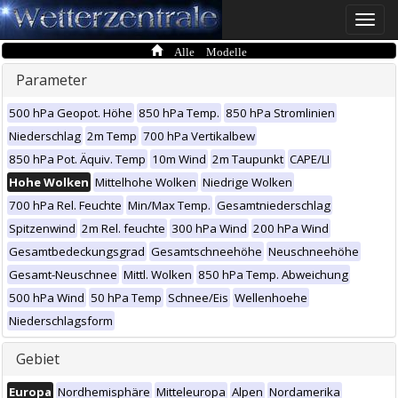
Toggle
naviga
Alle Modelle
Parameter
500 hPa Geopot. Höhe
850 hPa Temp.
850 hPa Stromlinien
Niederschlag
2m Temp
700 hPa Vertikalbew
850 hPa Pot. Äquiv. Temp
10m Wind
2m Taupunkt
CAPE/LI
Hohe Wolken
Mittelhohe Wolken
Niedrige Wolken
700 hPa Rel. Feuchte
Min/Max Temp.
Gesamtniederschlag
Spitzenwind
2m Rel. feuchte
300 hPa Wind
200 hPa Wind
Gesamtbedeckungsgrad
Gesamtschneehöhe
Neuschneehöhe
Gesamt-Neuschnee
Mittl. Wolken
850 hPa Temp. Abweichung
500 hPa Wind
50 hPa Temp
Schnee/Eis
Wellenhoehe
Niederschlagsform
Gebiet
Europa
Nordhemisphäre
Mitteleuropa
Alpen
Nordamerika