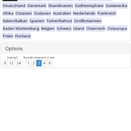
Deutschland
Dänemark
Skandinavien
Südhemisphäre
Südamerika
Afrika
Ostasien
Südasien
Australien
Niederlande
Frankreich
Italien/Balkan
Spanien
Türkei/Nahost
Großbritannien
Baden Württemberg
Belgien
Schweiz
Island
Österreich
Osteuropa
Polen
Finnland
Options
Intervall
Number of panels in row
6
12
24
1
2
3
4
6