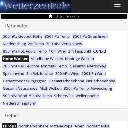
Toggle
naviga
Alle Modelle
Parameter
500 hPa Geopot. Höhe
850 hPa Temp.
850 hPa Stromlinien
Niederschlag
2m Temp
700 hPa Vertikalbew
850 hPa Pot. Äquiv. Temp
10m Wind
2m Taupunkt
CAPE/LI
Hohe Wolken
Mittelhohe Wolken
Niedrige Wolken
700 hPa Rel. Feuchte
Min/Max Temp.
Gesamtniederschlag
Spitzenwind
2m Rel. feuchte
300 hPa Wind
200 hPa Wind
Gesamtbedeckungsgrad
Gesamtschneehöhe
Neuschneehöhe
Gesamt-Neuschnee
Mittl. Wolken
850 hPa Temp. Abweichung
500 hPa Wind
50 hPa Temp
Schnee/Eis
Wellenhoehe
Niederschlagsform
Gebiet
Europa
Nordhemisphäre
Mitteleuropa
Alpen
Nordamerika