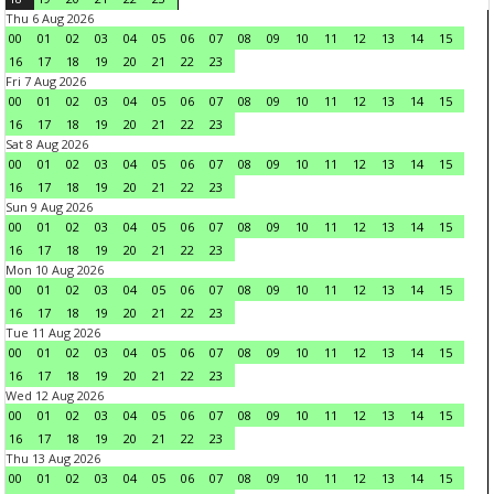
Thu 6 Aug 2026
00
01
02
03
04
05
06
07
08
09
10
11
12
13
14
15
16
17
18
19
20
21
22
23
Fri 7 Aug 2026
00
01
02
03
04
05
06
07
08
09
10
11
12
13
14
15
16
17
18
19
20
21
22
23
Sat 8 Aug 2026
00
01
02
03
04
05
06
07
08
09
10
11
12
13
14
15
16
17
18
19
20
21
22
23
Sun 9 Aug 2026
00
01
02
03
04
05
06
07
08
09
10
11
12
13
14
15
16
17
18
19
20
21
22
23
Mon 10 Aug 2026
00
01
02
03
04
05
06
07
08
09
10
11
12
13
14
15
16
17
18
19
20
21
22
23
Tue 11 Aug 2026
00
01
02
03
04
05
06
07
08
09
10
11
12
13
14
15
16
17
18
19
20
21
22
23
Wed 12 Aug 2026
00
01
02
03
04
05
06
07
08
09
10
11
12
13
14
15
16
17
18
19
20
21
22
23
Thu 13 Aug 2026
00
01
02
03
04
05
06
07
08
09
10
11
12
13
14
15