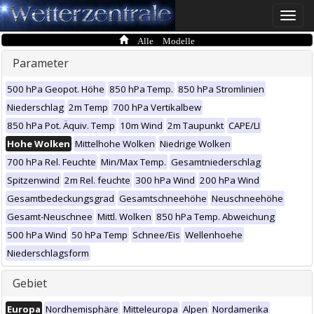
Toggle
naviga
Alle Modelle
Parameter
500 hPa Geopot. Höhe
850 hPa Temp.
850 hPa Stromlinien
Niederschlag
2m Temp
700 hPa Vertikalbew
850 hPa Pot. Äquiv. Temp
10m Wind
2m Taupunkt
CAPE/LI
Hohe Wolken
Mittelhohe Wolken
Niedrige Wolken
700 hPa Rel. Feuchte
Min/Max Temp.
Gesamtniederschlag
Spitzenwind
2m Rel. feuchte
300 hPa Wind
200 hPa Wind
Gesamtbedeckungsgrad
Gesamtschneehöhe
Neuschneehöhe
Gesamt-Neuschnee
Mittl. Wolken
850 hPa Temp. Abweichung
500 hPa Wind
50 hPa Temp
Schnee/Eis
Wellenhoehe
Niederschlagsform
Gebiet
Europa
Nordhemisphäre
Mitteleuropa
Alpen
Nordamerika