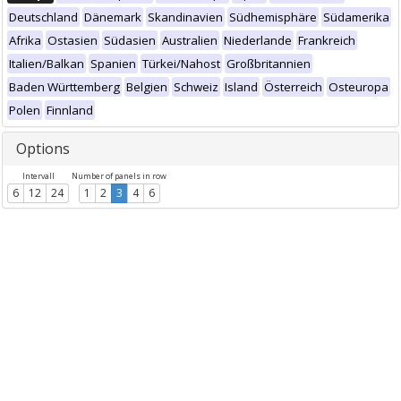
Deutschland
Dänemark
Skandinavien
Südhemisphäre
Südamerika
Afrika
Ostasien
Südasien
Australien
Niederlande
Frankreich
Italien/Balkan
Spanien
Türkei/Nahost
Großbritannien
Baden Württemberg
Belgien
Schweiz
Island
Österreich
Osteuropa
Polen
Finnland
Options
Intervall
Number of panels in row
6
12
24
1
2
3
4
6