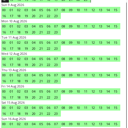
Sun 9 Aug 2026
00
01
02
03
04
05
06
07
08
09
10
11
12
13
14
15
16
17
18
19
20
21
22
23
Mon 10 Aug 2026
00
01
02
03
04
05
06
07
08
09
10
11
12
13
14
15
16
17
18
19
20
21
22
23
Tue 11 Aug 2026
00
01
02
03
04
05
06
07
08
09
10
11
12
13
14
15
16
17
18
19
20
21
22
23
Wed 12 Aug 2026
00
01
02
03
04
05
06
07
08
09
10
11
12
13
14
15
16
17
18
19
20
21
22
23
Thu 13 Aug 2026
00
01
02
03
04
05
06
07
08
09
10
11
12
13
14
15
16
17
18
19
20
21
22
23
Fri 14 Aug 2026
00
01
02
03
04
05
06
07
08
09
10
11
12
13
14
15
16
17
18
19
20
21
22
23
Sat 15 Aug 2026
00
01
02
03
04
05
06
07
08
09
10
11
12
13
14
15
16
17
18
19
20
21
22
23
Sun 16 Aug 2026
00
01
02
03
04
05
06
07
08
09
10
11
12
13
14
15