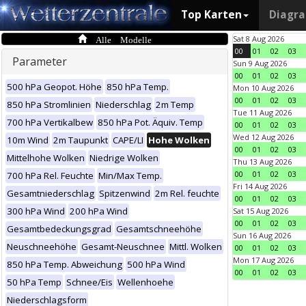
Top Karten
Diagr
Alle Modelle
Sat 8 Aug 2026
00
01
02
03
Parameter
Sun 9 Aug 2026
00
01
02
03
500 hPa Geopot. Höhe
850 hPa Temp.
Mon 10 Aug 2026
00
01
02
03
850 hPa Stromlinien
Niederschlag
2m Temp
Tue 11 Aug 2026
700 hPa Vertikalbew
850 hPa Pot. Äquiv. Temp
00
01
02
03
Wed 12 Aug 2026
10m Wind
2m Taupunkt
CAPE/LI
Hohe Wolken
00
01
02
03
Mittelhohe Wolken
Niedrige Wolken
Thu 13 Aug 2026
00
01
02
03
700 hPa Rel. Feuchte
Min/Max Temp.
Fri 14 Aug 2026
Gesamtniederschlag
Spitzenwind
2m Rel. feuchte
00
01
02
03
300 hPa Wind
200 hPa Wind
Sat 15 Aug 2026
00
01
02
03
Gesamtbedeckungsgrad
Gesamtschneehöhe
Sun 16 Aug 2026
Neuschneehöhe
Gesamt-Neuschnee
Mittl. Wolken
00
01
02
03
Mon 17 Aug 2026
850 hPa Temp. Abweichung
500 hPa Wind
00
01
02
03
50 hPa Temp
Schnee/Eis
Wellenhoehe
Niederschlagsform