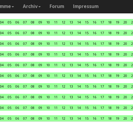
amme
Archiv
Forum
Impressum
04
05
06
07
08
09
10
11
12
13
14
15
16
17
18
19
20
2
04
05
06
07
08
09
10
11
12
13
14
15
16
17
18
19
20
2
04
05
06
07
08
09
10
11
12
13
14
15
16
17
18
19
20
2
04
05
06
07
08
09
10
11
12
13
14
15
16
17
18
19
20
2
04
05
06
07
08
09
10
11
12
13
14
15
16
17
18
19
20
2
04
05
06
07
08
09
10
11
12
13
14
15
16
17
18
19
20
2
04
05
06
07
08
09
10
11
12
13
14
15
16
17
18
19
20
2
04
05
06
07
08
09
10
11
12
13
14
15
16
17
18
19
20
2
04
05
06
07
08
09
10
11
12
13
14
15
16
17
18
19
20
2
04
05
06
07
08
09
10
11
12
13
14
15
16
17
18
19
20
2