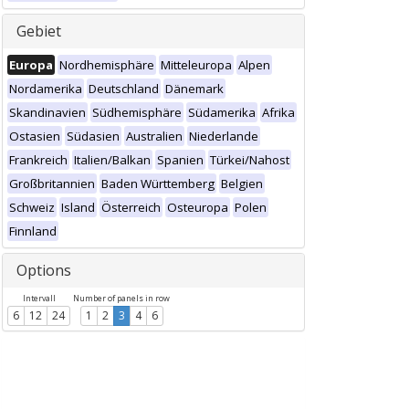
Gebiet
Europa
Nordhemisphäre
Mitteleuropa
Alpen
Nordamerika
Deutschland
Dänemark
Skandinavien
Südhemisphäre
Südamerika
Afrika
Ostasien
Südasien
Australien
Niederlande
Frankreich
Italien/Balkan
Spanien
Türkei/Nahost
Großbritannien
Baden Württemberg
Belgien
Schweiz
Island
Österreich
Osteuropa
Polen
Finnland
Options
Intervall
Number of panels in row
6
12
24
1
2
3
4
6