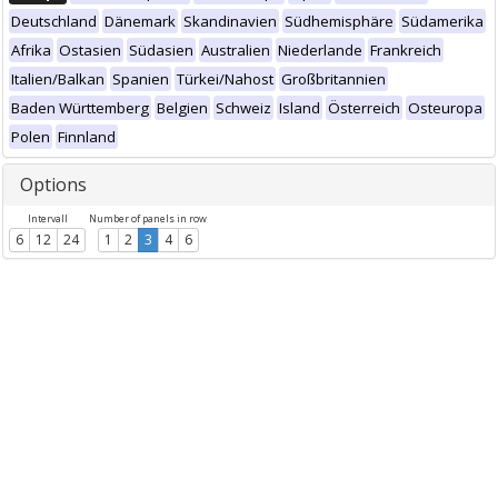
Deutschland
Dänemark
Skandinavien
Südhemisphäre
Südamerika
Afrika
Ostasien
Südasien
Australien
Niederlande
Frankreich
Italien/Balkan
Spanien
Türkei/Nahost
Großbritannien
Baden Württemberg
Belgien
Schweiz
Island
Österreich
Osteuropa
Polen
Finnland
Options
Intervall
Number of panels in row
6
12
24
1
2
3
4
6