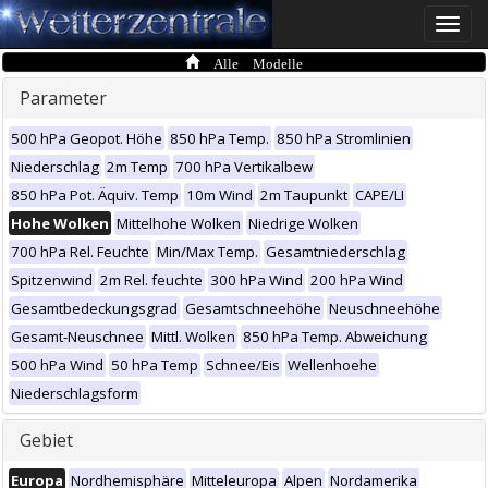
Toggle
naviga
Alle Modelle
Parameter
500 hPa Geopot. Höhe
850 hPa Temp.
850 hPa Stromlinien
Niederschlag
2m Temp
700 hPa Vertikalbew
850 hPa Pot. Äquiv. Temp
10m Wind
2m Taupunkt
CAPE/LI
Hohe Wolken
Mittelhohe Wolken
Niedrige Wolken
700 hPa Rel. Feuchte
Min/Max Temp.
Gesamtniederschlag
Spitzenwind
2m Rel. feuchte
300 hPa Wind
200 hPa Wind
Gesamtbedeckungsgrad
Gesamtschneehöhe
Neuschneehöhe
Gesamt-Neuschnee
Mittl. Wolken
850 hPa Temp. Abweichung
500 hPa Wind
50 hPa Temp
Schnee/Eis
Wellenhoehe
Niederschlagsform
Gebiet
Europa
Nordhemisphäre
Mitteleuropa
Alpen
Nordamerika