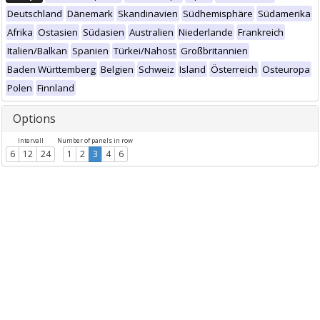
Deutschland
Dänemark
Skandinavien
Südhemisphäre
Südamerika
Afrika
Ostasien
Südasien
Australien
Niederlande
Frankreich
Italien/Balkan
Spanien
Türkei/Nahost
Großbritannien
Baden Württemberg
Belgien
Schweiz
Island
Österreich
Osteuropa
Polen
Finnland
Options
Intervall
Number of panels in row
6
12
24
1
2
3
4
6