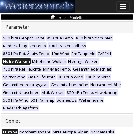
Toggle
naviga
Alle Modelle
Parameter
500 hPa Geopot. Höhe
850 hPa Temp.
850 hPa Stromlinien
Niederschlag
2m Temp
700 hPa Vertikalbew
850 hPa Pot. Äquiv. Temp
10m Wind
2m Taupunkt
CAPE/LI
Hohe Wolken
Mittelhohe Wolken
Niedrige Wolken
700 hPa Rel. Feuchte
Min/Max Temp.
Gesamtniederschlag
Spitzenwind
2m Rel. feuchte
300 hPa Wind
200 hPa Wind
Gesamtbedeckungsgrad
Gesamtschneehöhe
Neuschneehöhe
Gesamt-Neuschnee
Mittl. Wolken
850 hPa Temp. Abweichung
500 hPa Wind
50 hPa Temp
Schnee/Eis
Wellenhoehe
Niederschlagsform
Gebiet
Europa
Nordhemisphäre
Mitteleuropa
Alpen
Nordamerika