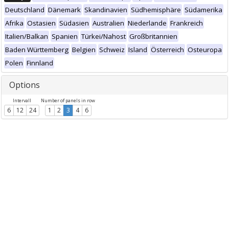
Deutschland
Dänemark
Skandinavien
Südhemisphäre
Südamerika
Afrika
Ostasien
Südasien
Australien
Niederlande
Frankreich
Italien/Balkan
Spanien
Türkei/Nahost
Großbritannien
Baden Württemberg
Belgien
Schweiz
Island
Österreich
Osteuropa
Polen
Finnland
Options
Intervall
Number of panels in row
6
12
24
1
2
3
4
6