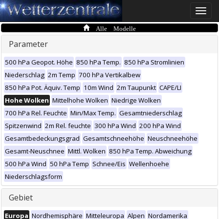
Toggle
naviga
Alle Modelle
Parameter
500 hPa Geopot. Höhe
850 hPa Temp.
850 hPa Stromlinien
Niederschlag
2m Temp
700 hPa Vertikalbew
850 hPa Pot. Äquiv. Temp
10m Wind
2m Taupunkt
CAPE/LI
Hohe Wolken
Mittelhohe Wolken
Niedrige Wolken
700 hPa Rel. Feuchte
Min/Max Temp.
Gesamtniederschlag
Spitzenwind
2m Rel. feuchte
300 hPa Wind
200 hPa Wind
Gesamtbedeckungsgrad
Gesamtschneehöhe
Neuschneehöhe
Gesamt-Neuschnee
Mittl. Wolken
850 hPa Temp. Abweichung
500 hPa Wind
50 hPa Temp
Schnee/Eis
Wellenhoehe
Niederschlagsform
Gebiet
Europa
Nordhemisphäre
Mitteleuropa
Alpen
Nordamerika