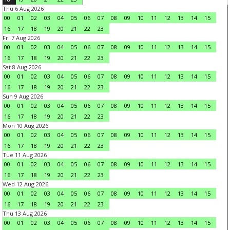
Thu 6 Aug 2026
00
01
02
03
04
05
06
07
08
09
10
11
12
13
14
15
16
17
18
19
20
21
22
23
Fri 7 Aug 2026
00
01
02
03
04
05
06
07
08
09
10
11
12
13
14
15
16
17
18
19
20
21
22
23
Sat 8 Aug 2026
00
01
02
03
04
05
06
07
08
09
10
11
12
13
14
15
16
17
18
19
20
21
22
23
Sun 9 Aug 2026
00
01
02
03
04
05
06
07
08
09
10
11
12
13
14
15
16
17
18
19
20
21
22
23
Mon 10 Aug 2026
00
01
02
03
04
05
06
07
08
09
10
11
12
13
14
15
16
17
18
19
20
21
22
23
Tue 11 Aug 2026
00
01
02
03
04
05
06
07
08
09
10
11
12
13
14
15
16
17
18
19
20
21
22
23
Wed 12 Aug 2026
00
01
02
03
04
05
06
07
08
09
10
11
12
13
14
15
16
17
18
19
20
21
22
23
Thu 13 Aug 2026
00
01
02
03
04
05
06
07
08
09
10
11
12
13
14
15