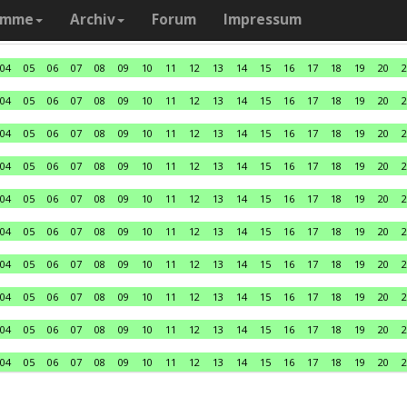
amme
Archiv
Forum
Impressum
04
05
06
07
08
09
10
11
12
13
14
15
16
17
18
19
20
2
04
05
06
07
08
09
10
11
12
13
14
15
16
17
18
19
20
2
04
05
06
07
08
09
10
11
12
13
14
15
16
17
18
19
20
2
04
05
06
07
08
09
10
11
12
13
14
15
16
17
18
19
20
2
04
05
06
07
08
09
10
11
12
13
14
15
16
17
18
19
20
2
04
05
06
07
08
09
10
11
12
13
14
15
16
17
18
19
20
2
04
05
06
07
08
09
10
11
12
13
14
15
16
17
18
19
20
2
04
05
06
07
08
09
10
11
12
13
14
15
16
17
18
19
20
2
04
05
06
07
08
09
10
11
12
13
14
15
16
17
18
19
20
2
04
05
06
07
08
09
10
11
12
13
14
15
16
17
18
19
20
2