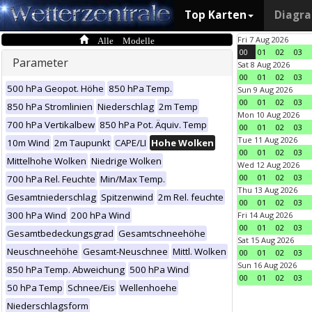
Top Karten
Diagr
Alle Modelle
Fri 7 Aug 2026
00
01
02
03
Parameter
Sat 8 Aug 2026
00
01
02
03
500 hPa Geopot. Höhe
850 hPa Temp.
Sun 9 Aug 2026
00
01
02
03
850 hPa Stromlinien
Niederschlag
2m Temp
Mon 10 Aug 2026
700 hPa Vertikalbew
850 hPa Pot. Äquiv. Temp
00
01
02
03
Tue 11 Aug 2026
10m Wind
2m Taupunkt
CAPE/LI
Hohe Wolken
00
01
02
03
Mittelhohe Wolken
Niedrige Wolken
Wed 12 Aug 2026
00
01
02
03
700 hPa Rel. Feuchte
Min/Max Temp.
Thu 13 Aug 2026
Gesamtniederschlag
Spitzenwind
2m Rel. feuchte
00
01
02
03
300 hPa Wind
200 hPa Wind
Fri 14 Aug 2026
00
01
02
03
Gesamtbedeckungsgrad
Gesamtschneehöhe
Sat 15 Aug 2026
Neuschneehöhe
Gesamt-Neuschnee
Mittl. Wolken
00
01
02
03
Sun 16 Aug 2026
850 hPa Temp. Abweichung
500 hPa Wind
00
01
02
03
50 hPa Temp
Schnee/Eis
Wellenhoehe
Niederschlagsform