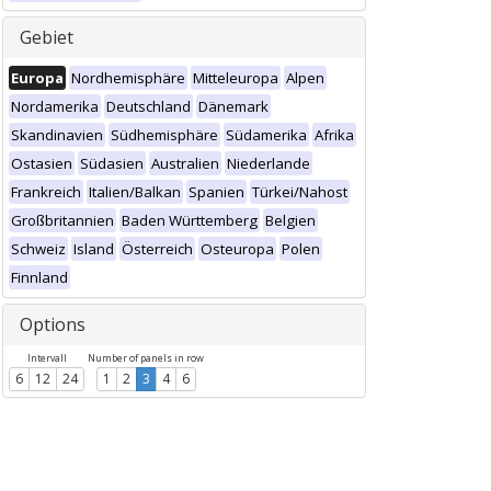
Gebiet
Europa
Nordhemisphäre
Mitteleuropa
Alpen
Nordamerika
Deutschland
Dänemark
Skandinavien
Südhemisphäre
Südamerika
Afrika
Ostasien
Südasien
Australien
Niederlande
Frankreich
Italien/Balkan
Spanien
Türkei/Nahost
Großbritannien
Baden Württemberg
Belgien
Schweiz
Island
Österreich
Osteuropa
Polen
Finnland
Options
Intervall
Number of panels in row
6
12
24
1
2
3
4
6