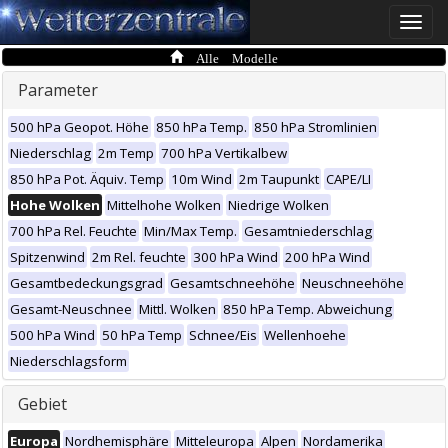
Toggle
naviga
Alle Modelle
Parameter
500 hPa Geopot. Höhe
850 hPa Temp.
850 hPa Stromlinien
Niederschlag
2m Temp
700 hPa Vertikalbew
850 hPa Pot. Äquiv. Temp
10m Wind
2m Taupunkt
CAPE/LI
Hohe Wolken
Mittelhohe Wolken
Niedrige Wolken
700 hPa Rel. Feuchte
Min/Max Temp.
Gesamtniederschlag
Spitzenwind
2m Rel. feuchte
300 hPa Wind
200 hPa Wind
Gesamtbedeckungsgrad
Gesamtschneehöhe
Neuschneehöhe
Gesamt-Neuschnee
Mittl. Wolken
850 hPa Temp. Abweichung
500 hPa Wind
50 hPa Temp
Schnee/Eis
Wellenhoehe
Niederschlagsform
Gebiet
Europa
Nordhemisphäre
Mitteleuropa
Alpen
Nordamerika