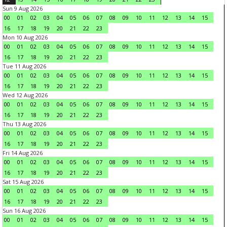
Sun 9 Aug 2026
00
01
02
03
04
05
06
07
08
09
10
11
12
13
14
15
16
17
18
19
20
21
22
23
Mon 10 Aug 2026
00
01
02
03
04
05
06
07
08
09
10
11
12
13
14
15
16
17
18
19
20
21
22
23
Tue 11 Aug 2026
00
01
02
03
04
05
06
07
08
09
10
11
12
13
14
15
16
17
18
19
20
21
22
23
Wed 12 Aug 2026
00
01
02
03
04
05
06
07
08
09
10
11
12
13
14
15
16
17
18
19
20
21
22
23
Thu 13 Aug 2026
00
01
02
03
04
05
06
07
08
09
10
11
12
13
14
15
16
17
18
19
20
21
22
23
Fri 14 Aug 2026
00
01
02
03
04
05
06
07
08
09
10
11
12
13
14
15
16
17
18
19
20
21
22
23
Sat 15 Aug 2026
00
01
02
03
04
05
06
07
08
09
10
11
12
13
14
15
16
17
18
19
20
21
22
23
Sun 16 Aug 2026
00
01
02
03
04
05
06
07
08
09
10
11
12
13
14
15