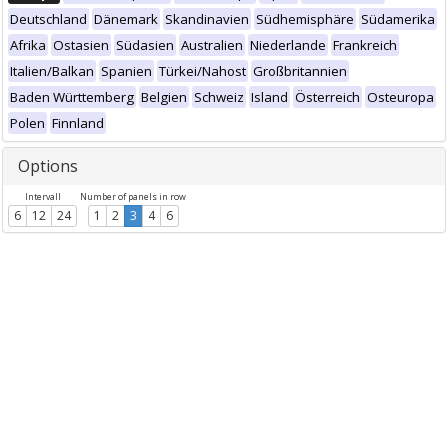
Deutschland
Dänemark
Skandinavien
Südhemisphäre
Südamerika
Afrika
Ostasien
Südasien
Australien
Niederlande
Frankreich
Italien/Balkan
Spanien
Türkei/Nahost
Großbritannien
Baden Württemberg
Belgien
Schweiz
Island
Österreich
Osteuropa
Polen
Finnland
Options
Intervall
Number of panels in row
6
12
24
1
2
3
4
6