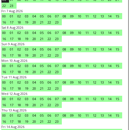
22
23
Fri 7 Aug 2026
00
01
02
03
04
05
06
07
08
09
10
11
12
13
14
15
16
17
18
19
20
21
22
23
Sat 8 Aug 2026
00
01
02
03
04
05
06
07
08
09
10
11
12
13
14
15
16
17
18
19
20
21
22
23
Sun 9 Aug 2026
00
01
02
03
04
05
06
07
08
09
10
11
12
13
14
15
16
17
18
19
20
21
22
23
Mon 10 Aug 2026
00
01
02
03
04
05
06
07
08
09
10
11
12
13
14
15
16
17
18
19
20
21
22
23
Tue 11 Aug 2026
00
01
02
03
04
05
06
07
08
09
10
11
12
13
14
15
16
17
18
19
20
21
22
23
Wed 12 Aug 2026
00
01
02
03
04
05
06
07
08
09
10
11
12
13
14
15
16
17
18
19
20
21
22
23
Thu 13 Aug 2026
00
01
02
03
04
05
06
07
08
09
10
11
12
13
14
15
16
17
18
19
20
21
22
23
Fri 14 Aug 2026