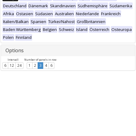
Deutschland
Dänemark
Skandinavien
Südhemisphäre
Südamerika
Afrika
Ostasien
Südasien
Australien
Niederlande
Frankreich
Italien/Balkan
Spanien
Türkei/Nahost
Großbritannien
Baden Württemberg
Belgien
Schweiz
Island
Österreich
Osteuropa
Polen
Finnland
Options
Intervall
Number of panels in row
6
12
24
1
2
3
4
6