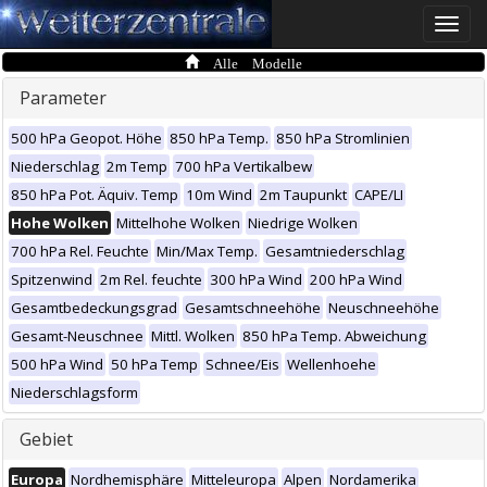
Toggle
naviga
Alle Modelle
Parameter
500 hPa Geopot. Höhe
850 hPa Temp.
850 hPa Stromlinien
Niederschlag
2m Temp
700 hPa Vertikalbew
850 hPa Pot. Äquiv. Temp
10m Wind
2m Taupunkt
CAPE/LI
Hohe Wolken
Mittelhohe Wolken
Niedrige Wolken
700 hPa Rel. Feuchte
Min/Max Temp.
Gesamtniederschlag
Spitzenwind
2m Rel. feuchte
300 hPa Wind
200 hPa Wind
Gesamtbedeckungsgrad
Gesamtschneehöhe
Neuschneehöhe
Gesamt-Neuschnee
Mittl. Wolken
850 hPa Temp. Abweichung
500 hPa Wind
50 hPa Temp
Schnee/Eis
Wellenhoehe
Niederschlagsform
Gebiet
Europa
Nordhemisphäre
Mitteleuropa
Alpen
Nordamerika