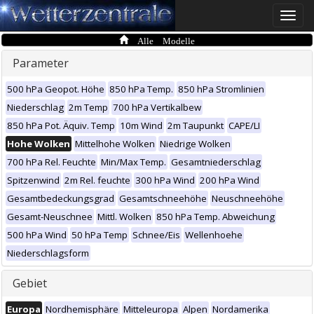
Toggle
naviga
Alle Modelle
Parameter
500 hPa Geopot. Höhe
850 hPa Temp.
850 hPa Stromlinien
Niederschlag
2m Temp
700 hPa Vertikalbew
850 hPa Pot. Äquiv. Temp
10m Wind
2m Taupunkt
CAPE/LI
Hohe Wolken
Mittelhohe Wolken
Niedrige Wolken
700 hPa Rel. Feuchte
Min/Max Temp.
Gesamtniederschlag
Spitzenwind
2m Rel. feuchte
300 hPa Wind
200 hPa Wind
Gesamtbedeckungsgrad
Gesamtschneehöhe
Neuschneehöhe
Gesamt-Neuschnee
Mittl. Wolken
850 hPa Temp. Abweichung
500 hPa Wind
50 hPa Temp
Schnee/Eis
Wellenhoehe
Niederschlagsform
Gebiet
Europa
Nordhemisphäre
Mitteleuropa
Alpen
Nordamerika