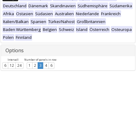
Deutschland
Dänemark
Skandinavien
Südhemisphäre
Südamerika
Afrika
Ostasien
Südasien
Australien
Niederlande
Frankreich
Italien/Balkan
Spanien
Türkei/Nahost
Großbritannien
Baden Württemberg
Belgien
Schweiz
Island
Österreich
Osteuropa
Polen
Finnland
Options
Intervall
Number of panels in row
6
12
24
1
2
3
4
6