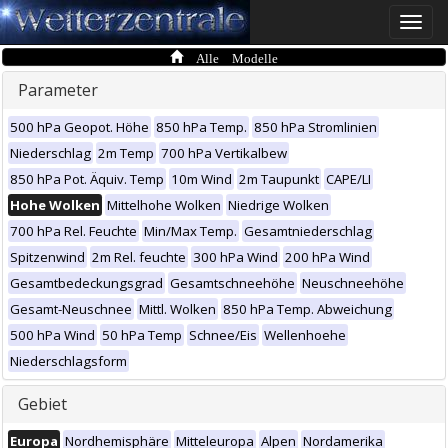
Toggle
naviga
Alle Modelle
Parameter
500 hPa Geopot. Höhe
850 hPa Temp.
850 hPa Stromlinien
Niederschlag
2m Temp
700 hPa Vertikalbew
850 hPa Pot. Äquiv. Temp
10m Wind
2m Taupunkt
CAPE/LI
Hohe Wolken
Mittelhohe Wolken
Niedrige Wolken
700 hPa Rel. Feuchte
Min/Max Temp.
Gesamtniederschlag
Spitzenwind
2m Rel. feuchte
300 hPa Wind
200 hPa Wind
Gesamtbedeckungsgrad
Gesamtschneehöhe
Neuschneehöhe
Gesamt-Neuschnee
Mittl. Wolken
850 hPa Temp. Abweichung
500 hPa Wind
50 hPa Temp
Schnee/Eis
Wellenhoehe
Niederschlagsform
Gebiet
Europa
Nordhemisphäre
Mitteleuropa
Alpen
Nordamerika