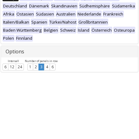
Deutschland
Dänemark
Skandinavien
Südhemisphäre
Südamerika
Afrika
Ostasien
Südasien
Australien
Niederlande
Frankreich
Italien/Balkan
Spanien
Türkei/Nahost
Großbritannien
Baden Württemberg
Belgien
Schweiz
Island
Österreich
Osteuropa
Polen
Finnland
Options
Intervall
Number of panels in row
6
12
24
1
2
3
4
6