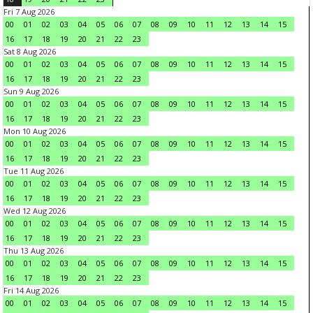
Fri 7 Aug 2026
00
01
02
03
04
05
06
07
08
09
10
11
12
13
14
15
16
17
18
19
20
21
22
23
Sat 8 Aug 2026
00
01
02
03
04
05
06
07
08
09
10
11
12
13
14
15
16
17
18
19
20
21
22
23
Sun 9 Aug 2026
00
01
02
03
04
05
06
07
08
09
10
11
12
13
14
15
16
17
18
19
20
21
22
23
Mon 10 Aug 2026
00
01
02
03
04
05
06
07
08
09
10
11
12
13
14
15
16
17
18
19
20
21
22
23
Tue 11 Aug 2026
00
01
02
03
04
05
06
07
08
09
10
11
12
13
14
15
16
17
18
19
20
21
22
23
Wed 12 Aug 2026
00
01
02
03
04
05
06
07
08
09
10
11
12
13
14
15
16
17
18
19
20
21
22
23
Thu 13 Aug 2026
00
01
02
03
04
05
06
07
08
09
10
11
12
13
14
15
16
17
18
19
20
21
22
23
Fri 14 Aug 2026
00
01
02
03
04
05
06
07
08
09
10
11
12
13
14
15