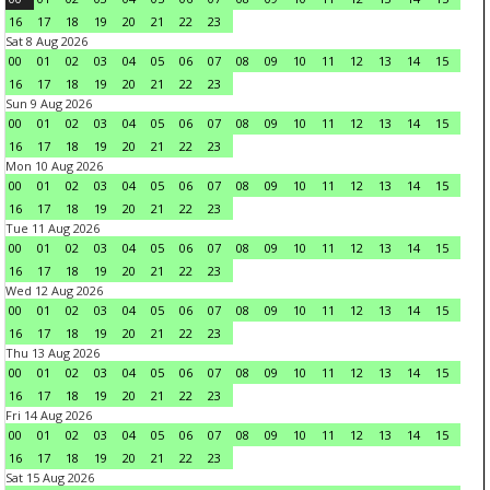
16
17
18
19
20
21
22
23
Sat 8 Aug 2026
00
01
02
03
04
05
06
07
08
09
10
11
12
13
14
15
16
17
18
19
20
21
22
23
Sun 9 Aug 2026
00
01
02
03
04
05
06
07
08
09
10
11
12
13
14
15
16
17
18
19
20
21
22
23
Mon 10 Aug 2026
00
01
02
03
04
05
06
07
08
09
10
11
12
13
14
15
16
17
18
19
20
21
22
23
Tue 11 Aug 2026
00
01
02
03
04
05
06
07
08
09
10
11
12
13
14
15
16
17
18
19
20
21
22
23
Wed 12 Aug 2026
00
01
02
03
04
05
06
07
08
09
10
11
12
13
14
15
16
17
18
19
20
21
22
23
Thu 13 Aug 2026
00
01
02
03
04
05
06
07
08
09
10
11
12
13
14
15
16
17
18
19
20
21
22
23
Fri 14 Aug 2026
00
01
02
03
04
05
06
07
08
09
10
11
12
13
14
15
16
17
18
19
20
21
22
23
Sat 15 Aug 2026