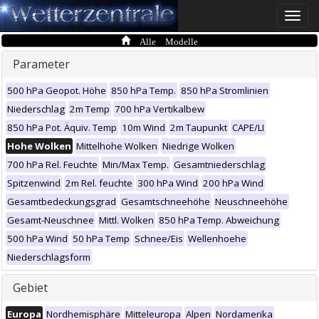
Toggle
naviga
Alle Modelle
Parameter
500 hPa Geopot. Höhe
850 hPa Temp.
850 hPa Stromlinien
Niederschlag
2m Temp
700 hPa Vertikalbew
850 hPa Pot. Äquiv. Temp
10m Wind
2m Taupunkt
CAPE/LI
Hohe Wolken
Mittelhohe Wolken
Niedrige Wolken
700 hPa Rel. Feuchte
Min/Max Temp.
Gesamtniederschlag
Spitzenwind
2m Rel. feuchte
300 hPa Wind
200 hPa Wind
Gesamtbedeckungsgrad
Gesamtschneehöhe
Neuschneehöhe
Gesamt-Neuschnee
Mittl. Wolken
850 hPa Temp. Abweichung
500 hPa Wind
50 hPa Temp
Schnee/Eis
Wellenhoehe
Niederschlagsform
Gebiet
Europa
Nordhemisphäre
Mitteleuropa
Alpen
Nordamerika