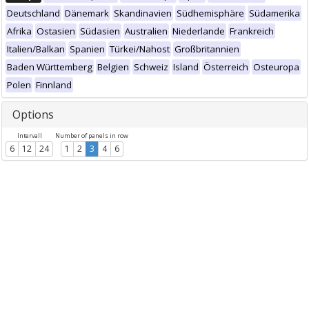
Deutschland
Dänemark
Skandinavien
Südhemisphäre
Südamerika
Afrika
Ostasien
Südasien
Australien
Niederlande
Frankreich
Italien/Balkan
Spanien
Türkei/Nahost
Großbritannien
Baden Württemberg
Belgien
Schweiz
Island
Österreich
Osteuropa
Polen
Finnland
Options
Intervall
Number of panels in row
6
12
24
1
2
3
4
6