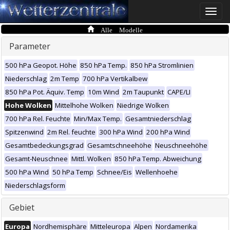
Toggle
naviga
Alle Modelle
Parameter
500 hPa Geopot. Höhe
850 hPa Temp.
850 hPa Stromlinien
Niederschlag
2m Temp
700 hPa Vertikalbew
850 hPa Pot. Äquiv. Temp
10m Wind
2m Taupunkt
CAPE/LI
Hohe Wolken
Mittelhohe Wolken
Niedrige Wolken
700 hPa Rel. Feuchte
Min/Max Temp.
Gesamtniederschlag
Spitzenwind
2m Rel. feuchte
300 hPa Wind
200 hPa Wind
Gesamtbedeckungsgrad
Gesamtschneehöhe
Neuschneehöhe
Gesamt-Neuschnee
Mittl. Wolken
850 hPa Temp. Abweichung
500 hPa Wind
50 hPa Temp
Schnee/Eis
Wellenhoehe
Niederschlagsform
Gebiet
Europa
Nordhemisphäre
Mitteleuropa
Alpen
Nordamerika