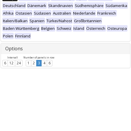
Deutschland
Dänemark
Skandinavien
Südhemisphäre
Südamerika
Afrika
Ostasien
Südasien
Australien
Niederlande
Frankreich
Italien/Balkan
Spanien
Türkei/Nahost
Großbritannien
Baden Württemberg
Belgien
Schweiz
Island
Österreich
Osteuropa
Polen
Finnland
Options
Intervall
Number of panels in row
6
12
24
1
2
3
4
6