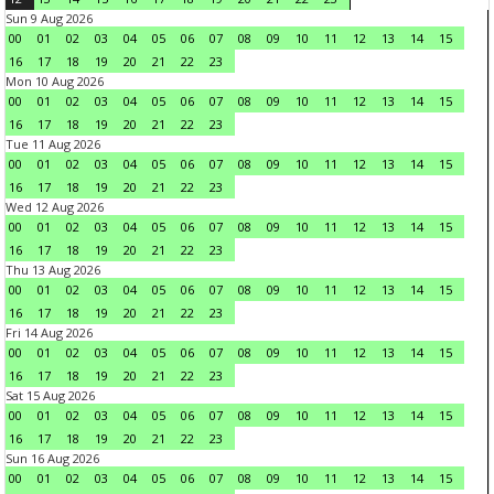
Sun 9 Aug 2026
00
01
02
03
04
05
06
07
08
09
10
11
12
13
14
15
16
17
18
19
20
21
22
23
Mon 10 Aug 2026
00
01
02
03
04
05
06
07
08
09
10
11
12
13
14
15
16
17
18
19
20
21
22
23
Tue 11 Aug 2026
00
01
02
03
04
05
06
07
08
09
10
11
12
13
14
15
16
17
18
19
20
21
22
23
Wed 12 Aug 2026
00
01
02
03
04
05
06
07
08
09
10
11
12
13
14
15
16
17
18
19
20
21
22
23
Thu 13 Aug 2026
00
01
02
03
04
05
06
07
08
09
10
11
12
13
14
15
16
17
18
19
20
21
22
23
Fri 14 Aug 2026
00
01
02
03
04
05
06
07
08
09
10
11
12
13
14
15
16
17
18
19
20
21
22
23
Sat 15 Aug 2026
00
01
02
03
04
05
06
07
08
09
10
11
12
13
14
15
16
17
18
19
20
21
22
23
Sun 16 Aug 2026
00
01
02
03
04
05
06
07
08
09
10
11
12
13
14
15