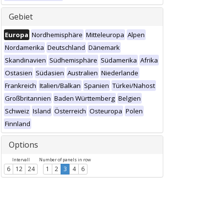
Gebiet
Europa
Nordhemisphäre
Mitteleuropa
Alpen
Nordamerika
Deutschland
Dänemark
Skandinavien
Südhemisphäre
Südamerika
Afrika
Ostasien
Südasien
Australien
Niederlande
Frankreich
Italien/Balkan
Spanien
Türkei/Nahost
Großbritannien
Baden Württemberg
Belgien
Schweiz
Island
Österreich
Osteuropa
Polen
Finnland
Options
Intervall
Number of panels in row
6
12
24
1
2
3
4
6