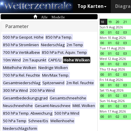
Top Karten
Diagr
Alle Modelle
18
19
20
21
Parameter
Sun 9 Aug 2026
00
01
02
03
500 hPa Geopot. Höhe
850 hPa Temp.
Mon 10 Aug 2026
00
01
02
03
850 hPa Stromlinien
Niederschlag
2m Temp
Tue 11 Aug 2026
700 hPa Vertikalbew
850 hPa Pot. Äquiv. Temp
00
01
02
03
Wed 12 Aug 2026
10m Wind
2m Taupunkt
CAPE/LI
Hohe Wolken
00
01
02
03
Mittelhohe Wolken
Niedrige Wolken
Thu 13 Aug 2026
00
01
02
03
700 hPa Rel. Feuchte
Min/Max Temp.
Fri 14 Aug 2026
Gesamtniederschlag
Spitzenwind
2m Rel. feuchte
00
01
02
03
300 hPa Wind
200 hPa Wind
Sat 15 Aug 2026
00
01
02
03
Gesamtbedeckungsgrad
Gesamtschneehöhe
Sun 16 Aug 2026
Neuschneehöhe
Gesamt-Neuschnee
Mittl. Wolken
00
01
02
03
Mon 17 Aug 2026
850 hPa Temp. Abweichung
500 hPa Wind
00
01
02
03
50 hPa Temp
Schnee/Eis
Wellenhoehe
Niederschlagsform