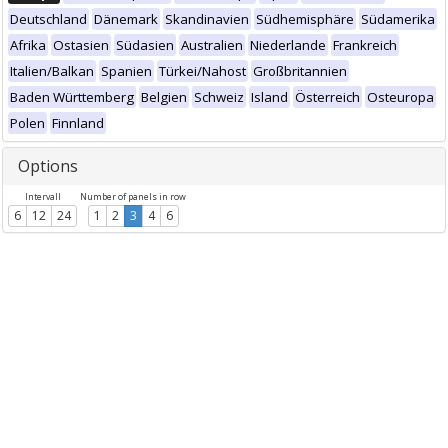
Deutschland
Dänemark
Skandinavien
Südhemisphäre
Südamerika
Afrika
Ostasien
Südasien
Australien
Niederlande
Frankreich
Italien/Balkan
Spanien
Türkei/Nahost
Großbritannien
Baden Württemberg
Belgien
Schweiz
Island
Österreich
Osteuropa
Polen
Finnland
Options
Intervall
Number of panels in row
6
12
24
1
2
3
4
6