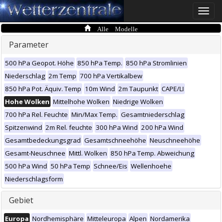
Toggle
naviga
Alle Modelle
Parameter
500 hPa Geopot. Höhe
850 hPa Temp.
850 hPa Stromlinien
Niederschlag
2m Temp
700 hPa Vertikalbew
850 hPa Pot. Äquiv. Temp
10m Wind
2m Taupunkt
CAPE/LI
Hohe Wolken
Mittelhohe Wolken
Niedrige Wolken
700 hPa Rel. Feuchte
Min/Max Temp.
Gesamtniederschlag
Spitzenwind
2m Rel. feuchte
300 hPa Wind
200 hPa Wind
Gesamtbedeckungsgrad
Gesamtschneehöhe
Neuschneehöhe
Gesamt-Neuschnee
Mittl. Wolken
850 hPa Temp. Abweichung
500 hPa Wind
50 hPa Temp
Schnee/Eis
Wellenhoehe
Niederschlagsform
Gebiet
Europa
Nordhemisphäre
Mitteleuropa
Alpen
Nordamerika