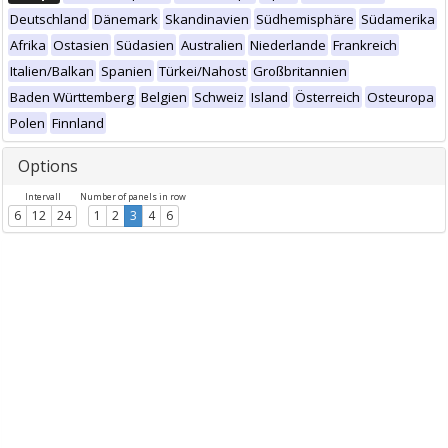
Deutschland
Dänemark
Skandinavien
Südhemisphäre
Südamerika
Afrika
Ostasien
Südasien
Australien
Niederlande
Frankreich
Italien/Balkan
Spanien
Türkei/Nahost
Großbritannien
Baden Württemberg
Belgien
Schweiz
Island
Österreich
Osteuropa
Polen
Finnland
Options
Intervall
Number of panels in row
6
12
24
1
2
3
4
6