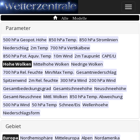
Toggle
naviga
Alle Modelle
Parameter
500 hPa Geopot. Höhe
850 hPa Temp.
850 hPa Stromlinien
Niederschlag
2m Temp
700 hPa Vertikalbew
850 hPa Pot. Äquiv. Temp
10m Wind
2m Taupunkt
CAPE/LI
Hohe Wolken
Mittelhohe Wolken
Niedrige Wolken
700 hPa Rel. Feuchte
Min/Max Temp.
Gesamtniederschlag
Spitzenwind
2m Rel. feuchte
300 hPa Wind
200 hPa Wind
Gesamtbedeckungsgrad
Gesamtschneehöhe
Neuschneehöhe
Gesamt-Neuschnee
Mittl. Wolken
850 hPa Temp. Abweichung
500 hPa Wind
50 hPa Temp
Schnee/Eis
Wellenhoehe
Niederschlagsform
Gebiet
Europa
Nordhemisphäre
Mitteleuropa
Alpen
Nordamerika