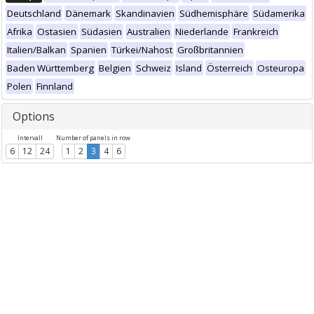
Deutschland
Dänemark
Skandinavien
Südhemisphäre
Südamerika
Afrika
Ostasien
Südasien
Australien
Niederlande
Frankreich
Italien/Balkan
Spanien
Türkei/Nahost
Großbritannien
Baden Württemberg
Belgien
Schweiz
Island
Österreich
Osteuropa
Polen
Finnland
Options
Intervall
Number of panels in row
6
12
24
1
2
3
4
6