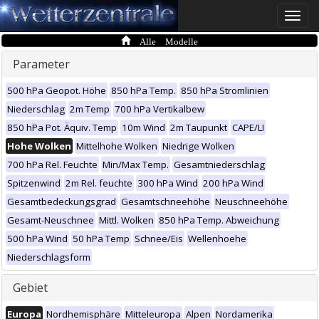
Toggle
naviga
Alle Modelle
Parameter
500 hPa Geopot. Höhe
850 hPa Temp.
850 hPa Stromlinien
Niederschlag
2m Temp
700 hPa Vertikalbew
850 hPa Pot. Äquiv. Temp
10m Wind
2m Taupunkt
CAPE/LI
Hohe Wolken
Mittelhohe Wolken
Niedrige Wolken
700 hPa Rel. Feuchte
Min/Max Temp.
Gesamtniederschlag
Spitzenwind
2m Rel. feuchte
300 hPa Wind
200 hPa Wind
Gesamtbedeckungsgrad
Gesamtschneehöhe
Neuschneehöhe
Gesamt-Neuschnee
Mittl. Wolken
850 hPa Temp. Abweichung
500 hPa Wind
50 hPa Temp
Schnee/Eis
Wellenhoehe
Niederschlagsform
Gebiet
Europa
Nordhemisphäre
Mitteleuropa
Alpen
Nordamerika