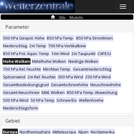
Toggle
naviga
Alle Modelle
Parameter
500 hPa Geopot. Höhe
850 hPa Temp.
850 hPa Stromlinien
Niederschlag
2m Temp
700 hPa Vertikalbew
850 hPa Pot. Äquiv. Temp
10m Wind
2m Taupunkt
CAPE/LI
Hohe Wolken
Mittelhohe Wolken
Niedrige Wolken
700 hPa Rel. Feuchte
Min/Max Temp.
Gesamtniederschlag
Spitzenwind
2m Rel. feuchte
300 hPa Wind
200 hPa Wind
Gesamtbedeckungsgrad
Gesamtschneehöhe
Neuschneehöhe
Gesamt-Neuschnee
Mittl. Wolken
850 hPa Temp. Abweichung
500 hPa Wind
50 hPa Temp
Schnee/Eis
Wellenhoehe
Niederschlagsform
Gebiet
Europa
Nordhemisphäre
Mitteleuropa
Alpen
Nordamerika