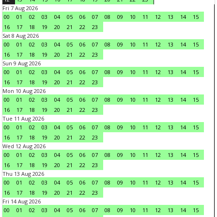
Fri 7 Aug 2026
00
01
02
03
04
05
06
07
08
09
10
11
12
13
14
15
16
17
18
19
20
21
22
23
Sat 8 Aug 2026
00
01
02
03
04
05
06
07
08
09
10
11
12
13
14
15
16
17
18
19
20
21
22
23
Sun 9 Aug 2026
00
01
02
03
04
05
06
07
08
09
10
11
12
13
14
15
16
17
18
19
20
21
22
23
Mon 10 Aug 2026
00
01
02
03
04
05
06
07
08
09
10
11
12
13
14
15
16
17
18
19
20
21
22
23
Tue 11 Aug 2026
00
01
02
03
04
05
06
07
08
09
10
11
12
13
14
15
16
17
18
19
20
21
22
23
Wed 12 Aug 2026
00
01
02
03
04
05
06
07
08
09
10
11
12
13
14
15
16
17
18
19
20
21
22
23
Thu 13 Aug 2026
00
01
02
03
04
05
06
07
08
09
10
11
12
13
14
15
16
17
18
19
20
21
22
23
Fri 14 Aug 2026
00
01
02
03
04
05
06
07
08
09
10
11
12
13
14
15