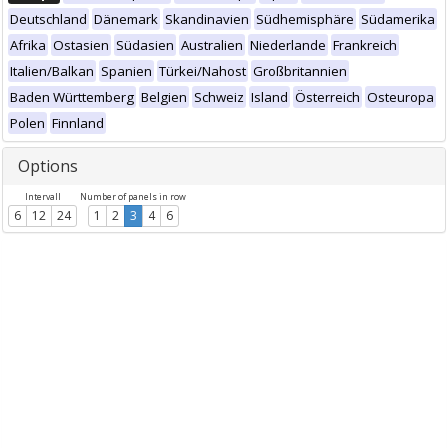
Deutschland
Dänemark
Skandinavien
Südhemisphäre
Südamerika
Afrika
Ostasien
Südasien
Australien
Niederlande
Frankreich
Italien/Balkan
Spanien
Türkei/Nahost
Großbritannien
Baden Württemberg
Belgien
Schweiz
Island
Österreich
Osteuropa
Polen
Finnland
Options
Intervall
Number of panels in row
6
12
24
1
2
3
4
6