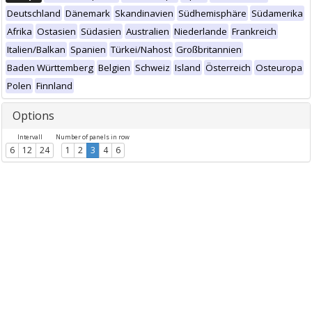
Deutschland
Dänemark
Skandinavien
Südhemisphäre
Südamerika
Afrika
Ostasien
Südasien
Australien
Niederlande
Frankreich
Italien/Balkan
Spanien
Türkei/Nahost
Großbritannien
Baden Württemberg
Belgien
Schweiz
Island
Österreich
Osteuropa
Polen
Finnland
Options
Intervall
Number of panels in row
6
12
24
1
2
3
4
6