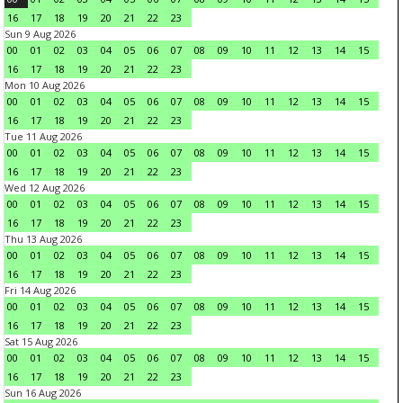
16
17
18
19
20
21
22
23
Sun 9 Aug 2026
00
01
02
03
04
05
06
07
08
09
10
11
12
13
14
15
16
17
18
19
20
21
22
23
Mon 10 Aug 2026
00
01
02
03
04
05
06
07
08
09
10
11
12
13
14
15
16
17
18
19
20
21
22
23
Tue 11 Aug 2026
00
01
02
03
04
05
06
07
08
09
10
11
12
13
14
15
16
17
18
19
20
21
22
23
Wed 12 Aug 2026
00
01
02
03
04
05
06
07
08
09
10
11
12
13
14
15
16
17
18
19
20
21
22
23
Thu 13 Aug 2026
00
01
02
03
04
05
06
07
08
09
10
11
12
13
14
15
16
17
18
19
20
21
22
23
Fri 14 Aug 2026
00
01
02
03
04
05
06
07
08
09
10
11
12
13
14
15
16
17
18
19
20
21
22
23
Sat 15 Aug 2026
00
01
02
03
04
05
06
07
08
09
10
11
12
13
14
15
16
17
18
19
20
21
22
23
Sun 16 Aug 2026