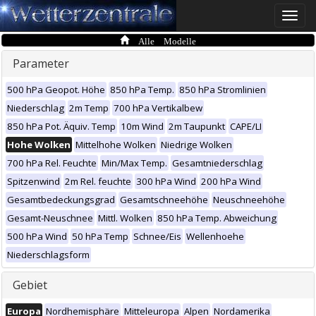
Toggle
naviga
Alle Modelle
Parameter
500 hPa Geopot. Höhe
850 hPa Temp.
850 hPa Stromlinien
Niederschlag
2m Temp
700 hPa Vertikalbew
850 hPa Pot. Äquiv. Temp
10m Wind
2m Taupunkt
CAPE/LI
Hohe Wolken
Mittelhohe Wolken
Niedrige Wolken
700 hPa Rel. Feuchte
Min/Max Temp.
Gesamtniederschlag
Spitzenwind
2m Rel. feuchte
300 hPa Wind
200 hPa Wind
Gesamtbedeckungsgrad
Gesamtschneehöhe
Neuschneehöhe
Gesamt-Neuschnee
Mittl. Wolken
850 hPa Temp. Abweichung
500 hPa Wind
50 hPa Temp
Schnee/Eis
Wellenhoehe
Niederschlagsform
Gebiet
Europa
Nordhemisphäre
Mitteleuropa
Alpen
Nordamerika