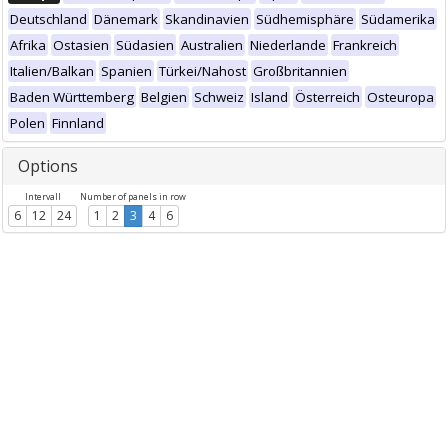
Deutschland
Dänemark
Skandinavien
Südhemisphäre
Südamerika
Afrika
Ostasien
Südasien
Australien
Niederlande
Frankreich
Italien/Balkan
Spanien
Türkei/Nahost
Großbritannien
Baden Württemberg
Belgien
Schweiz
Island
Österreich
Osteuropa
Polen
Finnland
Options
Intervall
Number of panels in row
6
12
24
1
2
3
4
6