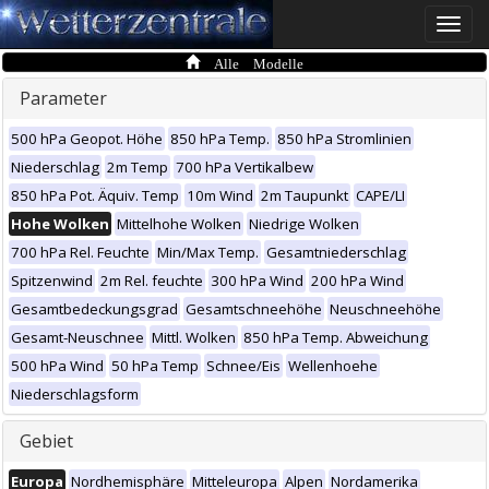
Toggle
naviga
Alle Modelle
Parameter
500 hPa Geopot. Höhe
850 hPa Temp.
850 hPa Stromlinien
Niederschlag
2m Temp
700 hPa Vertikalbew
850 hPa Pot. Äquiv. Temp
10m Wind
2m Taupunkt
CAPE/LI
Hohe Wolken
Mittelhohe Wolken
Niedrige Wolken
700 hPa Rel. Feuchte
Min/Max Temp.
Gesamtniederschlag
Spitzenwind
2m Rel. feuchte
300 hPa Wind
200 hPa Wind
Gesamtbedeckungsgrad
Gesamtschneehöhe
Neuschneehöhe
Gesamt-Neuschnee
Mittl. Wolken
850 hPa Temp. Abweichung
500 hPa Wind
50 hPa Temp
Schnee/Eis
Wellenhoehe
Niederschlagsform
Gebiet
Europa
Nordhemisphäre
Mitteleuropa
Alpen
Nordamerika