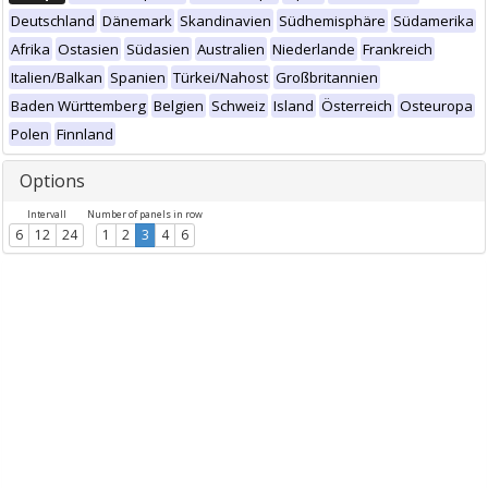
Deutschland
Dänemark
Skandinavien
Südhemisphäre
Südamerika
Afrika
Ostasien
Südasien
Australien
Niederlande
Frankreich
Italien/Balkan
Spanien
Türkei/Nahost
Großbritannien
Baden Württemberg
Belgien
Schweiz
Island
Österreich
Osteuropa
Polen
Finnland
Options
Intervall
Number of panels in row
6
12
24
1
2
3
4
6