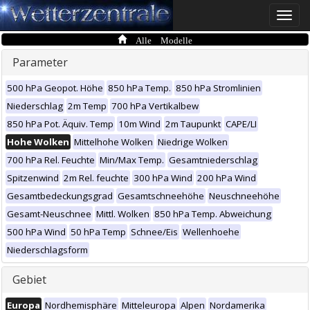
Toggle
naviga
Alle Modelle
Parameter
500 hPa Geopot. Höhe
850 hPa Temp.
850 hPa Stromlinien
Niederschlag
2m Temp
700 hPa Vertikalbew
850 hPa Pot. Äquiv. Temp
10m Wind
2m Taupunkt
CAPE/LI
Hohe Wolken
Mittelhohe Wolken
Niedrige Wolken
700 hPa Rel. Feuchte
Min/Max Temp.
Gesamtniederschlag
Spitzenwind
2m Rel. feuchte
300 hPa Wind
200 hPa Wind
Gesamtbedeckungsgrad
Gesamtschneehöhe
Neuschneehöhe
Gesamt-Neuschnee
Mittl. Wolken
850 hPa Temp. Abweichung
500 hPa Wind
50 hPa Temp
Schnee/Eis
Wellenhoehe
Niederschlagsform
Gebiet
Europa
Nordhemisphäre
Mitteleuropa
Alpen
Nordamerika