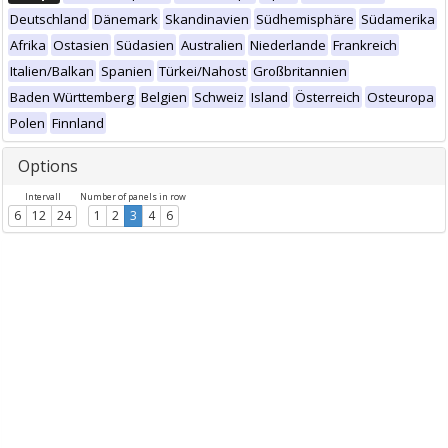
Deutschland
Dänemark
Skandinavien
Südhemisphäre
Südamerika
Afrika
Ostasien
Südasien
Australien
Niederlande
Frankreich
Italien/Balkan
Spanien
Türkei/Nahost
Großbritannien
Baden Württemberg
Belgien
Schweiz
Island
Österreich
Osteuropa
Polen
Finnland
Options
Intervall
Number of panels in row
6
12
24
1
2
3
4
6