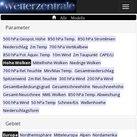
Toggle
naviga
Alle Modelle
Parameter
500 hPa Geopot. Höhe
850 hPa Temp.
850 hPa Stromlinien
Niederschlag
2m Temp
700 hPa Vertikalbew
850 hPa Pot. Äquiv. Temp
10m Wind
2m Taupunkt
CAPE/LI
Hohe Wolken
Mittelhohe Wolken
Niedrige Wolken
700 hPa Rel. Feuchte
Min/Max Temp.
Gesamtniederschlag
Spitzenwind
2m Rel. feuchte
300 hPa Wind
200 hPa Wind
Gesamtbedeckungsgrad
Gesamtschneehöhe
Neuschneehöhe
Gesamt-Neuschnee
Mittl. Wolken
850 hPa Temp. Abweichung
500 hPa Wind
50 hPa Temp
Schnee/Eis
Wellenhoehe
Niederschlagsform
Gebiet
Europa
Nordhemisphäre
Mitteleuropa
Alpen
Nordamerika