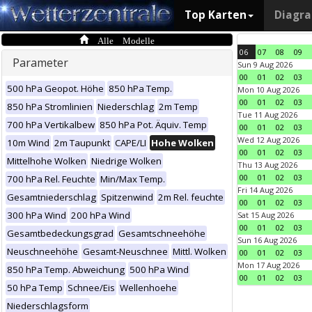
Top Karten
Diagr
Alle Modelle
06
07
08
09
Parameter
Sun 9 Aug 2026
00
01
02
03
500 hPa Geopot. Höhe
850 hPa Temp.
Mon 10 Aug 2026
00
01
02
03
850 hPa Stromlinien
Niederschlag
2m Temp
Tue 11 Aug 2026
700 hPa Vertikalbew
850 hPa Pot. Äquiv. Temp
00
01
02
03
Wed 12 Aug 2026
10m Wind
2m Taupunkt
CAPE/LI
Hohe Wolken
00
01
02
03
Mittelhohe Wolken
Niedrige Wolken
Thu 13 Aug 2026
00
01
02
03
700 hPa Rel. Feuchte
Min/Max Temp.
Fri 14 Aug 2026
Gesamtniederschlag
Spitzenwind
2m Rel. feuchte
00
01
02
03
300 hPa Wind
200 hPa Wind
Sat 15 Aug 2026
00
01
02
03
Gesamtbedeckungsgrad
Gesamtschneehöhe
Sun 16 Aug 2026
Neuschneehöhe
Gesamt-Neuschnee
Mittl. Wolken
00
01
02
03
Mon 17 Aug 2026
850 hPa Temp. Abweichung
500 hPa Wind
00
01
02
03
50 hPa Temp
Schnee/Eis
Wellenhoehe
Niederschlagsform