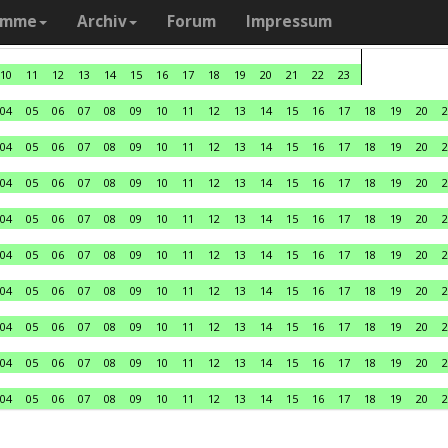
amme
Archiv
Forum
Impressum
10
11
12
13
14
15
16
17
18
19
20
21
22
23
04
05
06
07
08
09
10
11
12
13
14
15
16
17
18
19
20
2
04
05
06
07
08
09
10
11
12
13
14
15
16
17
18
19
20
2
04
05
06
07
08
09
10
11
12
13
14
15
16
17
18
19
20
2
04
05
06
07
08
09
10
11
12
13
14
15
16
17
18
19
20
2
04
05
06
07
08
09
10
11
12
13
14
15
16
17
18
19
20
2
04
05
06
07
08
09
10
11
12
13
14
15
16
17
18
19
20
2
04
05
06
07
08
09
10
11
12
13
14
15
16
17
18
19
20
2
04
05
06
07
08
09
10
11
12
13
14
15
16
17
18
19
20
2
04
05
06
07
08
09
10
11
12
13
14
15
16
17
18
19
20
2