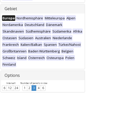
Gebiet
Europa
Nordhemisphäre
Mitteleuropa
Alpen
Nordamerika
Deutschland
Dänemark
Skandinavien
Südhemisphäre
Südamerika
Afrika
Ostasien
Südasien
Australien
Niederlande
Frankreich
Italien/Balkan
Spanien
Türkei/Nahost
Großbritannien
Baden Württemberg
Belgien
Schweiz
Island
Österreich
Osteuropa
Polen
Finnland
Options
Intervall
Number of panels in row
6
12
24
1
2
3
4
6